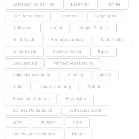
Ebersbach an der Fils
Esslingen
Familie
Familienausflug
Geschenk
Göppingen
Halloween
Herbst
Junges Schloss
Kinderbuch
Kindergeburtstag
Kinderlieder
Kindermusik
Kosmos Verlag
Kunst
Ludwigsburg
Mitmach-Ausstellung
Mitmachausstellung
Museum
Musik
Natur
Neuerscheinung
Ostern
Reisen mit Kindern
Rezension
Schloss Waldenbuch
Schwäbische Alb
Sport
Stuttgart
Tiere
unterwegs mit Kindern
Urlaub