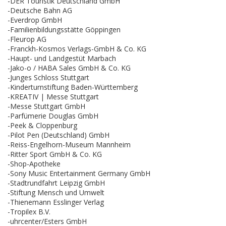
-DER Touristik Deutschland GmbH
-Deutsche Bahn AG
-Everdrop GmbH
-Familienbildungsstätte Göppingen
-Fleurop AG
-Franckh-Kosmos Verlags-GmbH & Co. KG
-Haupt- und Landgestüt Marbach
-Jako-o / HABA Sales GmbH & Co. KG
-Junges Schloss Stuttgart
-Kinderturnstiftung Baden-Württemberg
-KREATIV | Messe Stuttgart
-Messe Stuttgart GmbH
-Parfümerie Douglas GmbH
-Peek & Cloppenburg
-Pilot Pen (Deutschland) GmbH
-Reiss-Engelhorn-Museum Mannheim
-Ritter Sport GmbH & Co. KG
-Shop-Apotheke
-Sony Music Entertainment Germany GmbH
-Stadtrundfahrt Leipzig GmbH
-Stiftung Mensch und Umwelt
-Thienemann Esslinger Verlag
-Tropilex B.V.
-uhrcenter/Esters GmbH