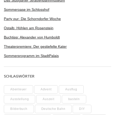
Das Stuttgarter Straßenbahnmuseum
Sommeroase im Schlosshof
Party pur: Die Schorndorfer Woche
Ostalb: Höhlen am Rosenstein
Buchtipp: Alexander von Humboldt
Theaterpremiere: Der gestiefelte Kater
Sommerprogramm im StadtPalais
SCHLAGWÖRTER
Abenteuer
Advent
Ausflug
Ausstellung
Auszeit
basteln
Bilderbuch
Deutsche Bahn
DIY