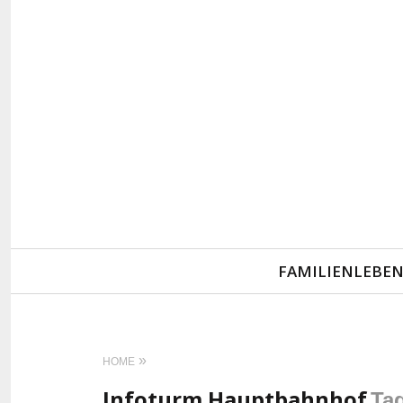
Primary
FAMILIENLEBE
Navigation
HOME
Infoturm Hauptbahnhof
Ta