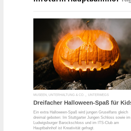
READ MORE
MUSEEN, UNTERHALTUNG & CO.
UNTERWEGS
Dreifacher Halloween-Spaß für Kid
Ein extra Halloween-Spaß wird jungen Gruselfans gleich
dreimal geboten: Im Stuttgarter Jungen Schloss sowie im
Ludwigsburger Barockschloss und im ITS-Club am
Hauptbahnhof ist Kreativität gefragt.