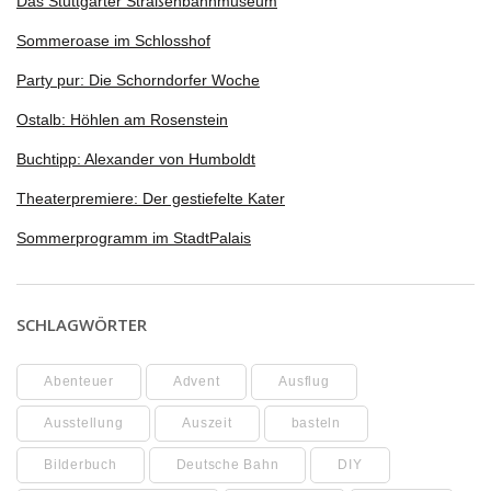
Das Stuttgarter Straßenbahnmuseum
Sommeroase im Schlosshof
Party pur: Die Schorndorfer Woche
Ostalb: Höhlen am Rosenstein
Buchtipp: Alexander von Humboldt
Theaterpremiere: Der gestiefelte Kater
Sommerprogramm im StadtPalais
SCHLAGWÖRTER
Abenteuer
Advent
Ausflug
Ausstellung
Auszeit
basteln
Bilderbuch
Deutsche Bahn
DIY