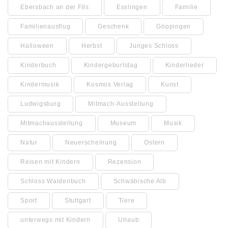
Ebersbach an der Fils
Esslingen
Familie
Familienausflug
Geschenk
Göppingen
Halloween
Herbst
Junges Schloss
Kinderbuch
Kindergeburtstag
Kinderlieder
Kindermusik
Kosmos Verlag
Kunst
Ludwigsburg
Mitmach-Ausstellung
Mitmachausstellung
Museum
Musik
Natur
Neuerscheinung
Ostern
Reisen mit Kindern
Rezension
Schloss Waldenbuch
Schwäbische Alb
Sport
Stuttgart
Tiere
unterwegs mit Kindern
Urlaub