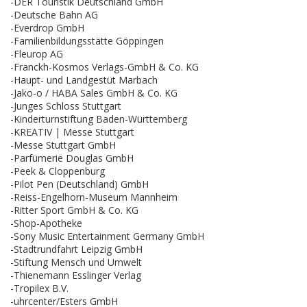
-DER Touristik Deutschland GmbH
-Deutsche Bahn AG
-Everdrop GmbH
-Familienbildungsstätte Göppingen
-Fleurop AG
-Franckh-Kosmos Verlags-GmbH & Co. KG
-Haupt- und Landgestüt Marbach
-Jako-o / HABA Sales GmbH & Co. KG
-Junges Schloss Stuttgart
-Kinderturnstiftung Baden-Württemberg
-KREATIV | Messe Stuttgart
-Messe Stuttgart GmbH
-Parfümerie Douglas GmbH
-Peek & Cloppenburg
-Pilot Pen (Deutschland) GmbH
-Reiss-Engelhorn-Museum Mannheim
-Ritter Sport GmbH & Co. KG
-Shop-Apotheke
-Sony Music Entertainment Germany GmbH
-Stadtrundfahrt Leipzig GmbH
-Stiftung Mensch und Umwelt
-Thienemann Esslinger Verlag
-Tropilex B.V.
-uhrcenter/Esters GmbH