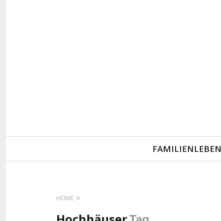
Primary
FAMILIENLEBE
Navigation
HOME
Hochhäuser
Tag