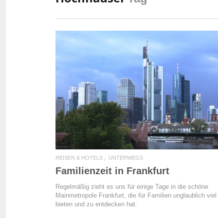
READ MORE
REISEN & HOTELS
UNTERWEGS
Familienzeit in Frankfurt
Regelmäßig zieht es uns für einige Tage in die schöne
Mainmetropole Frankfurt, die für Familien unglaublich viel
bieten und zu entdecken hat.