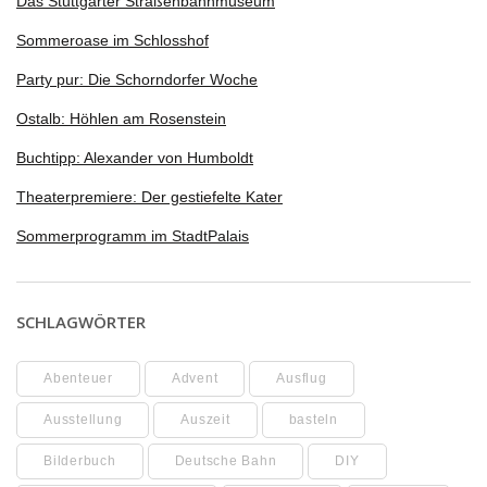
Das Stuttgarter Straßenbahnmuseum
Sommeroase im Schlosshof
Party pur: Die Schorndorfer Woche
Ostalb: Höhlen am Rosenstein
Buchtipp: Alexander von Humboldt
Theaterpremiere: Der gestiefelte Kater
Sommerprogramm im StadtPalais
SCHLAGWÖRTER
Abenteuer
Advent
Ausflug
Ausstellung
Auszeit
basteln
Bilderbuch
Deutsche Bahn
DIY