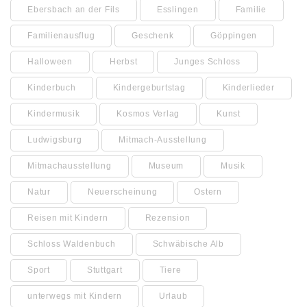
Ebersbach an der Fils
Esslingen
Familie
Familienausflug
Geschenk
Göppingen
Halloween
Herbst
Junges Schloss
Kinderbuch
Kindergeburtstag
Kinderlieder
Kindermusik
Kosmos Verlag
Kunst
Ludwigsburg
Mitmach-Ausstellung
Mitmachausstellung
Museum
Musik
Natur
Neuerscheinung
Ostern
Reisen mit Kindern
Rezension
Schloss Waldenbuch
Schwäbische Alb
Sport
Stuttgart
Tiere
unterwegs mit Kindern
Urlaub