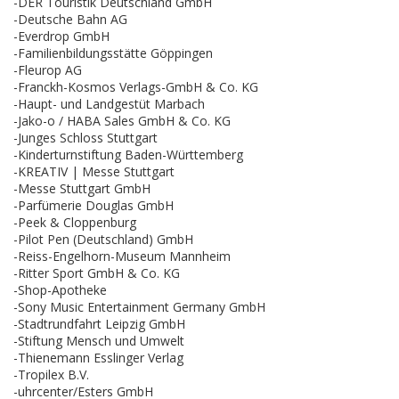
-DER Touristik Deutschland GmbH
-Deutsche Bahn AG
-Everdrop GmbH
-Familienbildungsstätte Göppingen
-Fleurop AG
-Franckh-Kosmos Verlags-GmbH & Co. KG
-Haupt- und Landgestüt Marbach
-Jako-o / HABA Sales GmbH & Co. KG
-Junges Schloss Stuttgart
-Kinderturnstiftung Baden-Württemberg
-KREATIV | Messe Stuttgart
-Messe Stuttgart GmbH
-Parfümerie Douglas GmbH
-Peek & Cloppenburg
-Pilot Pen (Deutschland) GmbH
-Reiss-Engelhorn-Museum Mannheim
-Ritter Sport GmbH & Co. KG
-Shop-Apotheke
-Sony Music Entertainment Germany GmbH
-Stadtrundfahrt Leipzig GmbH
-Stiftung Mensch und Umwelt
-Thienemann Esslinger Verlag
-Tropilex B.V.
-uhrcenter/Esters GmbH