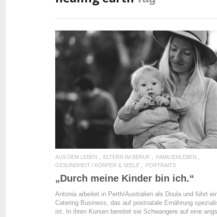
READ MORE
AUS DEM LEBEN
ELTERN IM BERUF
FAMILIENLEBEN
GESUNDHEIT / KÖRPER & SEELE
PORTRAITS
„Durch meine Kinder bin ich.“
Antonia arbeitet in Perth/Australien als Doula und führt ei
Catering Business, das auf postnatale Ernährung spezialis
ist. In ihren Kursen bereitet sie Schwangere auf eine angs