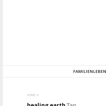
Primary
FAMILIENLEBE
Navigation
HOME
healing earth
Tag