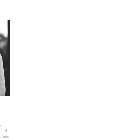
n
iert
tfreie