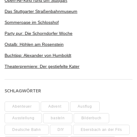
Open-Air-Kino rund um Stuttgart
Das Stuttgarter Straßenbahnmuseum
Sommeroase im Schlosshof
Party pur: Die Schorndorfer Woche
Ostalb: Höhlen am Rosenstein
Buchtipp: Alexander von Humboldt
Theaterpremiere: Der gestiefelte Kater
SCHLAGWÖRTER
Abenteuer
Advent
Ausflug
Ausstellung
basteln
Bilderbuch
Deutsche Bahn
DIY
Ebersbach an der Fils