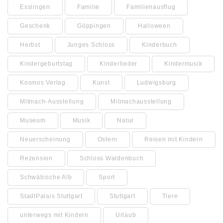
Esslingen
Familie
Familienausflug
Geschenk
Göppingen
Halloween
Herbst
Junges Schloss
Kinderbuch
Kindergeburtstag
Kinderlieder
Kindermusik
Kosmos Verlag
Kunst
Ludwigsburg
Mitmach-Ausstellung
Mitmachausstellung
Museum
Musik
Natur
Neuerscheinung
Ostern
Reisen mit Kindern
Rezension
Schloss Waldenbuch
Schwäbische Alb
Sport
StadtPalais Stuttgart
Stuttgart
Tiere
unterwegs mit Kindern
Urlaub