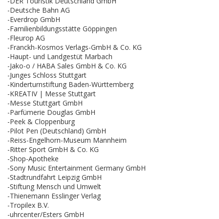
-DER Touristik Deutschland GmbH
-Deutsche Bahn AG
-Everdrop GmbH
-Familienbildungsstätte Göppingen
-Fleurop AG
-Franckh-Kosmos Verlags-GmbH & Co. KG
-Haupt- und Landgestüt Marbach
-Jako-o / HABA Sales GmbH & Co. KG
-Junges Schloss Stuttgart
-Kinderturnstiftung Baden-Württemberg
-KREATIV | Messe Stuttgart
-Messe Stuttgart GmbH
-Parfümerie Douglas GmbH
-Peek & Cloppenburg
-Pilot Pen (Deutschland) GmbH
-Reiss-Engelhorn-Museum Mannheim
-Ritter Sport GmbH & Co. KG
-Shop-Apotheke
-Sony Music Entertainment Germany GmbH
-Stadtrundfahrt Leipzig GmbH
-Stiftung Mensch und Umwelt
-Thienemann Esslinger Verlag
-Tropilex B.V.
-uhrcenter/Esters GmbH