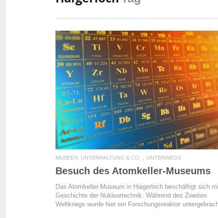
READ MORE
MUSEEN, UNTERHALTUNG & CO.
UNTERWEGS
Besuch des Atomkeller-Museums
Das Atomkeller-Museum in Haigerloch beschäftigt sich mi
Geschichte der Nukleartechnik. Während des Zweiten
Weltkriegs wurde hier ein Forschungsreaktor untergebrach