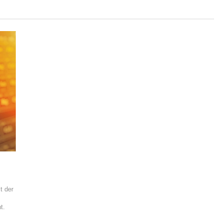
t der
t.