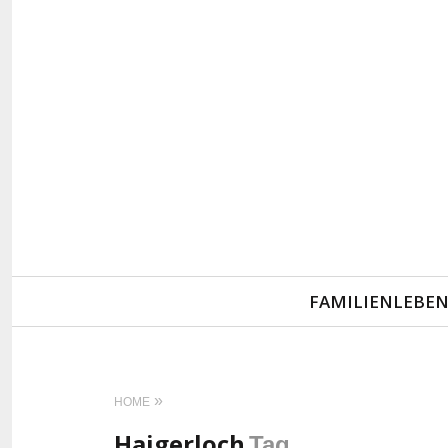
Primary
FAMILIENLEBE
Navigation
HOME
Haigerloch
Tag