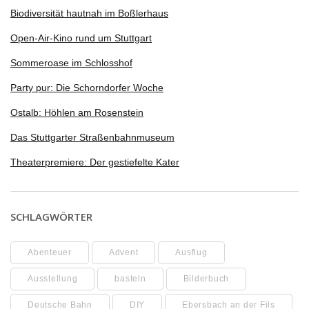
Biodiversität hautnah im Boßlerhaus
Open-Air-Kino rund um Stuttgart
Sommeroase im Schlosshof
Party pur: Die Schorndorfer Woche
Ostalb: Höhlen am Rosenstein
Das Stuttgarter Straßenbahnmuseum
Theaterpremiere: Der gestiefelte Kater
SCHLAGWÖRTER
Abenteuer
Advent
Ausflug
Ausstellung
basteln
Bilderbuch
Deutsche Bahn
DIY
Ebersbach an der Fils