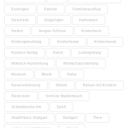
Esslingen
Familie
Familienausflug
Geschenk
Göppingen
Halloween
Herbst
Junges Schloss
Kinderbuch
Kindergeburtstag
Kinderlieder
Kindermusik
Kosmos Verlag
Kunst
Ludwigsburg
Mitmach-Ausstellung
Mitmachausstellung
Museum
Musik
Natur
Neuerscheinung
Ostern
Reisen mit Kindern
Rezension
Schloss Waldenbuch
Schwäbische Alb
Sport
StadtPalais Stuttgart
Stuttgart
Tiere