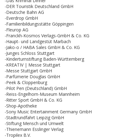
-Das Kriminal Dinner
-DER Touristik Deutschland GmbH
-Deutsche Bahn AG
-Everdrop GmbH
-Familienbildungsstätte Göppingen
-Fleurop AG
-Franckh-Kosmos Verlags-GmbH & Co. KG
-Haupt- und Landgestüt Marbach
-Jako-o / HABA Sales GmbH & Co. KG
-Junges Schloss Stuttgart
-Kinderturnstiftung Baden-Württemberg
-KREATIV | Messe Stuttgart
-Messe Stuttgart GmbH
-Parfümerie Douglas GmbH
-Peek & Cloppenburg
-Pilot Pen (Deutschland) GmbH
-Reiss-Engelhorn-Museum Mannheim
-Ritter Sport GmbH & Co. KG
-Shop-Apotheke
-Sony Music Entertainment Germany GmbH
-Stadtrundfahrt Leipzig GmbH
-Stiftung Mensch und Umwelt
-Thienemann Esslinger Verlag
-Tropilex B.V.