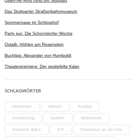
Open-Air-Kino rund um Stuttgart
Das Stuttgarter Straßenbahnmuseum
Sommeroase im Schlosshof
Party pur: Die Schorndorfer Woche
Ostalb: Höhlen am Rosenstein
Buchtipp: Alexander von Humboldt
Theaterpremiere: Der gestiefelte Kater
SCHLAGWÖRTER
Abenteuer
Advent
Ausflug
Ausstellung
basteln
Bilderbuch
Deutsche Bahn
DIY
Ebersbach an der Fils