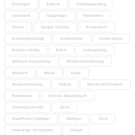
Esslingen
Familie
Familienausflug
Geschenk
Göppingen
Halloween
Herbst
Junges Schloss
Kinderbuch
Kindergeburtstag
Kinderlieder
Kindermusik
Kosmos Verlag
Kunst
Ludwigsburg
Mitmach-Ausstellung
Mitmachausstellung
Museum
Musik
Natur
Neuerscheinung
Ostern
Reisen mit Kindern
Rezension
Schloss Waldenbuch
Schwäbische Alb
Sport
StadtPalais Stuttgart
Stuttgart
Tiere
unterwegs mit Kindern
Urlaub