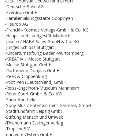
-DER Touristik Deutschland GmbH
-Deutsche Bahn AG
-Everdrop GmbH
-Familienbildungsstätte Göppingen
-Fleurop AG
-Franckh-Kosmos Verlags-GmbH & Co. KG
-Haupt- und Landgestüt Marbach
-Jako-o / HABA Sales GmbH & Co. KG
-Junges Schloss Stuttgart
-Kinderturnstiftung Baden-Württemberg
-KREATIV | Messe Stuttgart
-Messe Stuttgart GmbH
-Parfümerie Douglas GmbH
-Peek & Cloppenburg
-Pilot Pen (Deutschland) GmbH
-Reiss-Engelhorn-Museum Mannheim
-Ritter Sport GmbH & Co. KG
-Shop-Apotheke
-Sony Music Entertainment Germany GmbH
-Stadtrundfahrt Leipzig GmbH
-Stiftung Mensch und Umwelt
-Thienemann Esslinger Verlag
-Tropilex B.V.
-uhrcenter/Esters GmbH