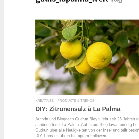
READ MORE
KREATIVES
PRODUKTE & TRENDS
DIY: Zitronensalz à La Palma
Autorin und Bloggerin Gudrun Bleyhl lebt seit 25 Jahren a
schönen Insel La Palma. Auf ihrem Blog lavastein.org ber
Gudrun über alle Neuigkeiten von der Insel und teilt beso
DIY-Tipps mit ihren Instagram-Followern.