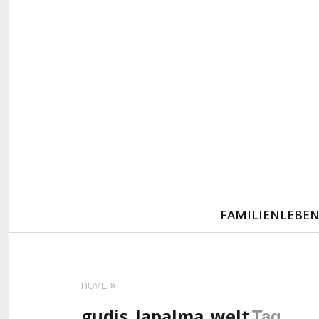
Primary
FAMILIENLEBE
Navigation
HOME
gudis_lapalma_welt
Tag