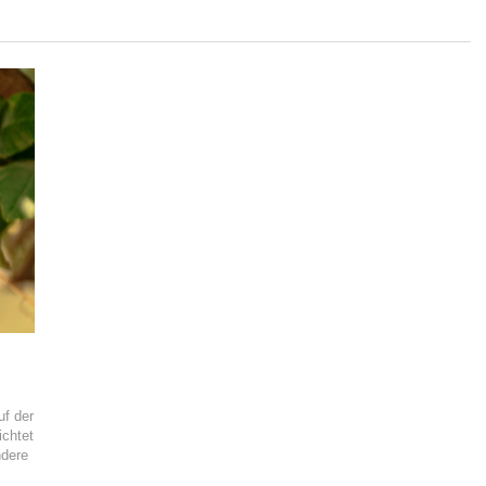
uf der
ichtet
ndere