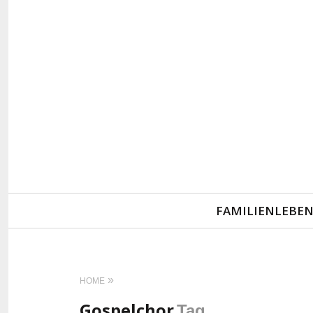
Primary
FAMILIENLEBE
Navigation
HOME
Gospelchor
Tag