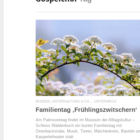
READ MORE
MUSEEN, UNTERHALTUNG & CO.
UNTERWEGS
Familientag ‚Frühlingszwitschern‘
Am Palmsonntag findet im Museum der Alltagskultur –
Schloss Waldenbuch ein bunter Familientag mit
Osterbackstube, Musik, Tieren, Märchenkreis, Basteln u
Kasperletheater statt.