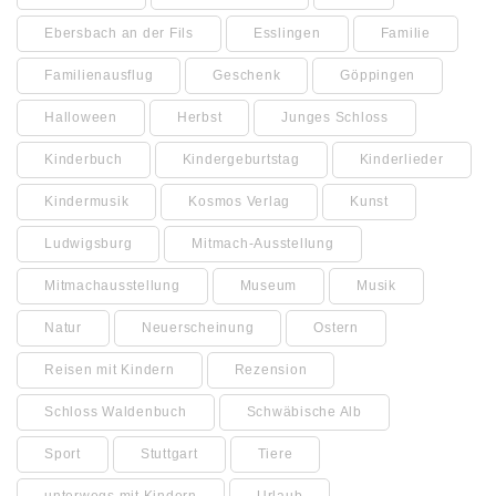
Ebersbach an der Fils
Esslingen
Familie
Familienausflug
Geschenk
Göppingen
Halloween
Herbst
Junges Schloss
Kinderbuch
Kindergeburtstag
Kinderlieder
Kindermusik
Kosmos Verlag
Kunst
Ludwigsburg
Mitmach-Ausstellung
Mitmachausstellung
Museum
Musik
Natur
Neuerscheinung
Ostern
Reisen mit Kindern
Rezension
Schloss Waldenbuch
Schwäbische Alb
Sport
Stuttgart
Tiere