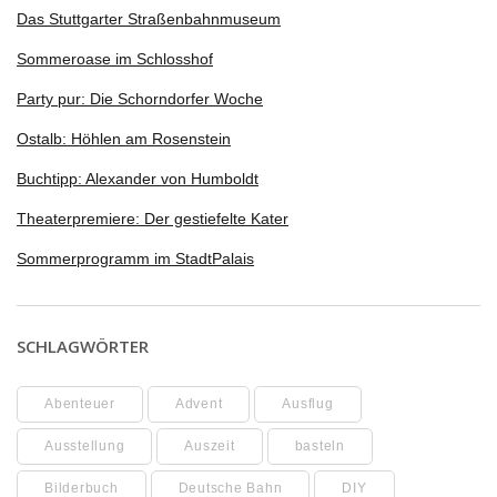
Das Stuttgarter Straßenbahnmuseum
Sommeroase im Schlosshof
Party pur: Die Schorndorfer Woche
Ostalb: Höhlen am Rosenstein
Buchtipp: Alexander von Humboldt
Theaterpremiere: Der gestiefelte Kater
Sommerprogramm im StadtPalais
SCHLAGWÖRTER
Abenteuer
Advent
Ausflug
Ausstellung
Auszeit
basteln
Bilderbuch
Deutsche Bahn
DIY