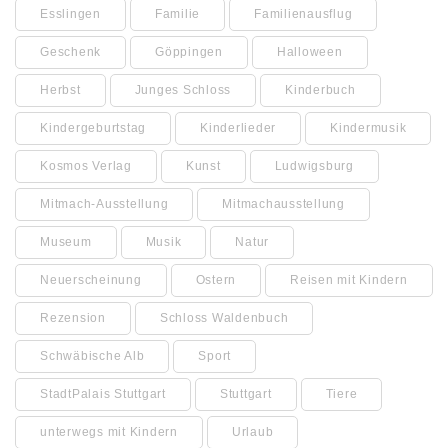
Esslingen
Familie
Familienausflug
Geschenk
Göppingen
Halloween
Herbst
Junges Schloss
Kinderbuch
Kindergeburtstag
Kinderlieder
Kindermusik
Kosmos Verlag
Kunst
Ludwigsburg
Mitmach-Ausstellung
Mitmachausstellung
Museum
Musik
Natur
Neuerscheinung
Ostern
Reisen mit Kindern
Rezension
Schloss Waldenbuch
Schwäbische Alb
Sport
StadtPalais Stuttgart
Stuttgart
Tiere
unterwegs mit Kindern
Urlaub