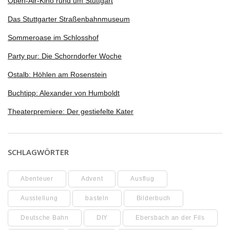
Open-Air-Kino rund um Stuttgart
Das Stuttgarter Straßenbahnmuseum
Sommeroase im Schlosshof
Party pur: Die Schorndorfer Woche
Ostalb: Höhlen am Rosenstein
Buchtipp: Alexander von Humboldt
Theaterpremiere: Der gestiefelte Kater
SCHLAGWÖRTER
Abenteuer
Advent
Ausflug
Ausstellung
basteln
Bilderbuch
Deutsche Bahn
DIY
Ebersbach an der Fils