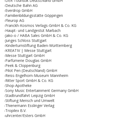
-DER Touristik Deutschland GmbH
-Deutsche Bahn AG
-Everdrop GmbH
-Familienbildungsstätte Göppingen
-Fleurop AG
-Franckh-Kosmos Verlags-GmbH & Co. KG
-Haupt- und Landgestüt Marbach
-Jako-o / HABA Sales GmbH & Co. KG
-Junges Schloss Stuttgart
-Kinderturnstiftung Baden-Württemberg
-KREATIV | Messe Stuttgart
-Messe Stuttgart GmbH
-Parfümerie Douglas GmbH
-Peek & Cloppenburg
-Pilot Pen (Deutschland) GmbH
-Reiss-Engelhorn-Museum Mannheim
-Ritter Sport GmbH & Co. KG
-Shop-Apotheke
-Sony Music Entertainment Germany GmbH
-Stadtrundfahrt Leipzig GmbH
-Stiftung Mensch und Umwelt
-Thienemann Esslinger Verlag
-Tropilex B.V.
-uhrcenter/Esters GmbH