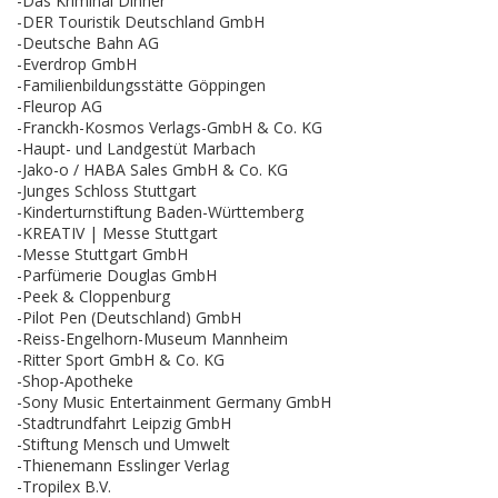
-Das Kriminal Dinner
-DER Touristik Deutschland GmbH
-Deutsche Bahn AG
-Everdrop GmbH
-Familienbildungsstätte Göppingen
-Fleurop AG
-Franckh-Kosmos Verlags-GmbH & Co. KG
-Haupt- und Landgestüt Marbach
-Jako-o / HABA Sales GmbH & Co. KG
-Junges Schloss Stuttgart
-Kinderturnstiftung Baden-Württemberg
-KREATIV | Messe Stuttgart
-Messe Stuttgart GmbH
-Parfümerie Douglas GmbH
-Peek & Cloppenburg
-Pilot Pen (Deutschland) GmbH
-Reiss-Engelhorn-Museum Mannheim
-Ritter Sport GmbH & Co. KG
-Shop-Apotheke
-Sony Music Entertainment Germany GmbH
-Stadtrundfahrt Leipzig GmbH
-Stiftung Mensch und Umwelt
-Thienemann Esslinger Verlag
-Tropilex B.V.