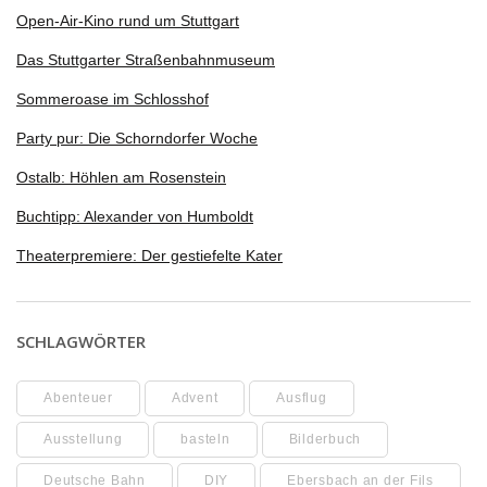
Open-Air-Kino rund um Stuttgart
Das Stuttgarter Straßenbahnmuseum
Sommeroase im Schlosshof
Party pur: Die Schorndorfer Woche
Ostalb: Höhlen am Rosenstein
Buchtipp: Alexander von Humboldt
Theaterpremiere: Der gestiefelte Kater
SCHLAGWÖRTER
Abenteuer
Advent
Ausflug
Ausstellung
basteln
Bilderbuch
Deutsche Bahn
DIY
Ebersbach an der Fils