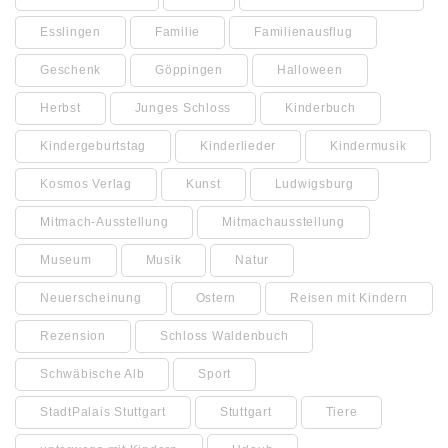
Esslingen
Familie
Familienausflug
Geschenk
Göppingen
Halloween
Herbst
Junges Schloss
Kinderbuch
Kindergeburtstag
Kinderlieder
Kindermusik
Kosmos Verlag
Kunst
Ludwigsburg
Mitmach-Ausstellung
Mitmachausstellung
Museum
Musik
Natur
Neuerscheinung
Ostern
Reisen mit Kindern
Rezension
Schloss Waldenbuch
Schwäbische Alb
Sport
StadtPalais Stuttgart
Stuttgart
Tiere