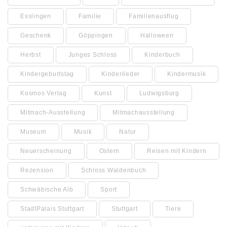
Esslingen
Familie
Familienausflug
Geschenk
Göppingen
Halloween
Herbst
Junges Schloss
Kinderbuch
Kindergeburtstag
Kinderlieder
Kindermusik
Kosmos Verlag
Kunst
Ludwigsburg
Mitmach-Ausstellung
Mitmachausstellung
Museum
Musik
Natur
Neuerscheinung
Ostern
Reisen mit Kindern
Rezension
Schloss Waldenbuch
Schwäbische Alb
Sport
StadtPalais Stuttgart
Stuttgart
Tiere