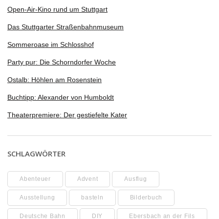
Open-Air-Kino rund um Stuttgart
Das Stuttgarter Straßenbahnmuseum
Sommeroase im Schlosshof
Party pur: Die Schorndorfer Woche
Ostalb: Höhlen am Rosenstein
Buchtipp: Alexander von Humboldt
Theaterpremiere: Der gestiefelte Kater
SCHLAGWÖRTER
Abenteuer
Advent
Ausflug
Ausstellung
basteln
Bilderbuch
Deutsche Bahn
DIY
Ebersbach an der Fils