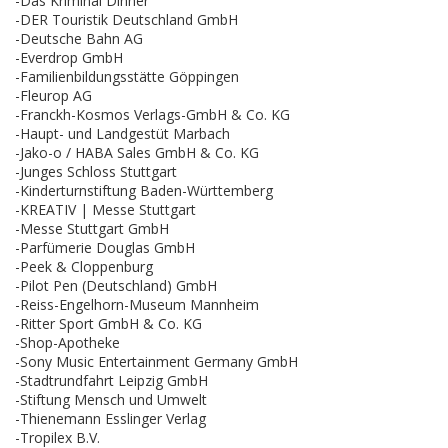
-Das Kriminal Dinner
-DER Touristik Deutschland GmbH
-Deutsche Bahn AG
-Everdrop GmbH
-Familienbildungsstätte Göppingen
-Fleurop AG
-Franckh-Kosmos Verlags-GmbH & Co. KG
-Haupt- und Landgestüt Marbach
-Jako-o / HABA Sales GmbH & Co. KG
-Junges Schloss Stuttgart
-Kinderturnstiftung Baden-Württemberg
-KREATIV | Messe Stuttgart
-Messe Stuttgart GmbH
-Parfümerie Douglas GmbH
-Peek & Cloppenburg
-Pilot Pen (Deutschland) GmbH
-Reiss-Engelhorn-Museum Mannheim
-Ritter Sport GmbH & Co. KG
-Shop-Apotheke
-Sony Music Entertainment Germany GmbH
-Stadtrundfahrt Leipzig GmbH
-Stiftung Mensch und Umwelt
-Thienemann Esslinger Verlag
-Tropilex B.V.