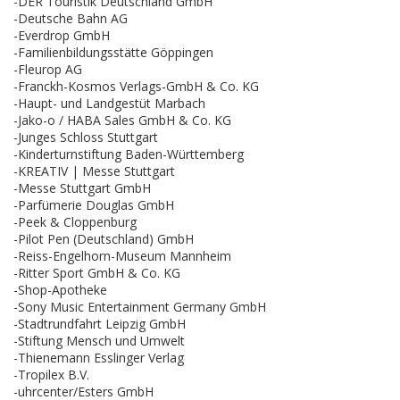
-DER Touristik Deutschland GmbH
-Deutsche Bahn AG
-Everdrop GmbH
-Familienbildungsstätte Göppingen
-Fleurop AG
-Franckh-Kosmos Verlags-GmbH & Co. KG
-Haupt- und Landgestüt Marbach
-Jako-o / HABA Sales GmbH & Co. KG
-Junges Schloss Stuttgart
-Kinderturnstiftung Baden-Württemberg
-KREATIV | Messe Stuttgart
-Messe Stuttgart GmbH
-Parfümerie Douglas GmbH
-Peek & Cloppenburg
-Pilot Pen (Deutschland) GmbH
-Reiss-Engelhorn-Museum Mannheim
-Ritter Sport GmbH & Co. KG
-Shop-Apotheke
-Sony Music Entertainment Germany GmbH
-Stadtrundfahrt Leipzig GmbH
-Stiftung Mensch und Umwelt
-Thienemann Esslinger Verlag
-Tropilex B.V.
-uhrcenter/Esters GmbH