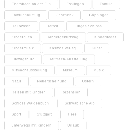
Ebersbach an der Fils
Esslingen
Familie
Familienausflug
Geschenk
Göppingen
Halloween
Herbst
Junges Schloss
Kinderbuch
Kindergeburtstag
Kinderlieder
Kindermusik
Kosmos Verlag
Kunst
Ludwigsburg
Mitmach-Ausstellung
Mitmachausstellung
Museum
Musik
Natur
Neuerscheinung
Ostern
Reisen mit Kindern
Rezension
Schloss Waldenbuch
Schwäbische Alb
Sport
Stuttgart
Tiere
unterwegs mit Kindern
Urlaub