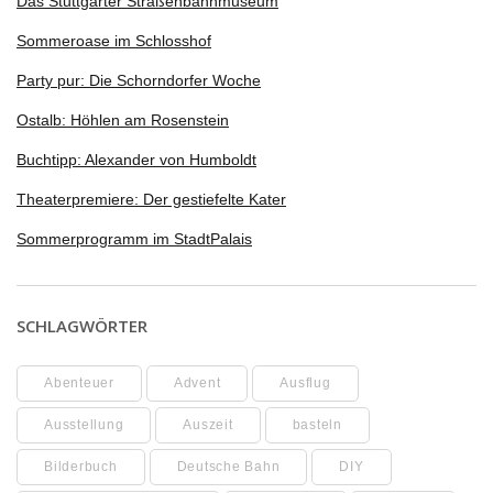
Das Stuttgarter Straßenbahnmuseum
Sommeroase im Schlosshof
Party pur: Die Schorndorfer Woche
Ostalb: Höhlen am Rosenstein
Buchtipp: Alexander von Humboldt
Theaterpremiere: Der gestiefelte Kater
Sommerprogramm im StadtPalais
SCHLAGWÖRTER
Abenteuer
Advent
Ausflug
Ausstellung
Auszeit
basteln
Bilderbuch
Deutsche Bahn
DIY