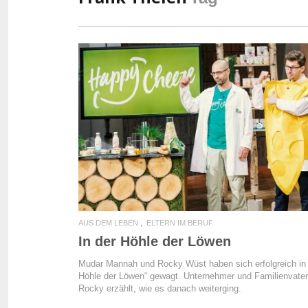
READ MORE
AUS DEM LEBEN
ELTERN IM BERUF
In der Höhle der Löwen
Mudar Mannah und Rocky Wüst haben sich erfolgreich in 
Höhle der Löwen“ gewagt. Unternehmer und Familienvater
Rocky erzählt, wie es danach weiterging.