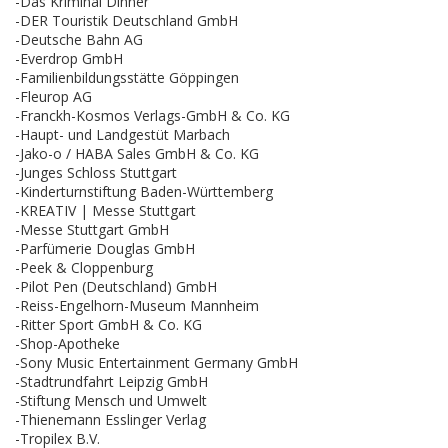
-Das Kriminal Dinner
-DER Touristik Deutschland GmbH
-Deutsche Bahn AG
-Everdrop GmbH
-Familienbildungsstätte Göppingen
-Fleurop AG
-Franckh-Kosmos Verlags-GmbH & Co. KG
-Haupt- und Landgestüt Marbach
-Jako-o / HABA Sales GmbH & Co. KG
-Junges Schloss Stuttgart
-Kinderturnstiftung Baden-Württemberg
-KREATIV | Messe Stuttgart
-Messe Stuttgart GmbH
-Parfümerie Douglas GmbH
-Peek & Cloppenburg
-Pilot Pen (Deutschland) GmbH
-Reiss-Engelhorn-Museum Mannheim
-Ritter Sport GmbH & Co. KG
-Shop-Apotheke
-Sony Music Entertainment Germany GmbH
-Stadtrundfahrt Leipzig GmbH
-Stiftung Mensch und Umwelt
-Thienemann Esslinger Verlag
-Tropilex B.V.