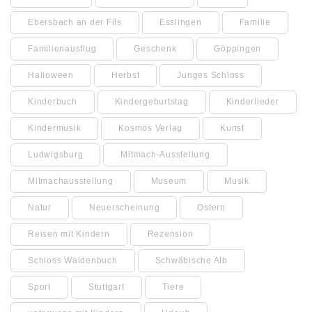
Ebersbach an der Fils
Esslingen
Familie
Familienausflug
Geschenk
Göppingen
Halloween
Herbst
Junges Schloss
Kinderbuch
Kindergeburtstag
Kinderlieder
Kindermusik
Kosmos Verlag
Kunst
Ludwigsburg
Mitmach-Ausstellung
Mitmachausstellung
Museum
Musik
Natur
Neuerscheinung
Ostern
Reisen mit Kindern
Rezension
Schloss Waldenbuch
Schwäbische Alb
Sport
Stuttgart
Tiere