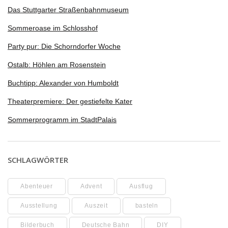
Das Stuttgarter Straßenbahnmuseum
Sommeroase im Schlosshof
Party pur: Die Schorndorfer Woche
Ostalb: Höhlen am Rosenstein
Buchtipp: Alexander von Humboldt
Theaterpremiere: Der gestiefelte Kater
Sommerprogramm im StadtPalais
SCHLAGWÖRTER
Abenteuer
Advent
Ausflug
Ausstellung
Auszeit
basteln
Bilderbuch
Deutsche Bahn
DIY