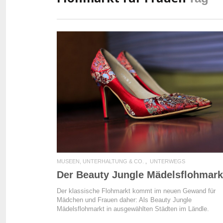
READ MORE
MUSEEN, UNTERHALTUNG & CO.
UNTERWEGS
Der Beauty Jungle Mädelsflohmark
Der klassische Flohmarkt kommt im neuen Gewand für
Mädchen und Frauen daher: Als Beauty Jungle
Mädelsflohmarkt in ausgewählten Städten im Ländle.