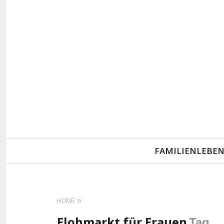
Primary
FAMILIENLEBE
Navigation
HOME
Flohmarkt für Frauen
Tag