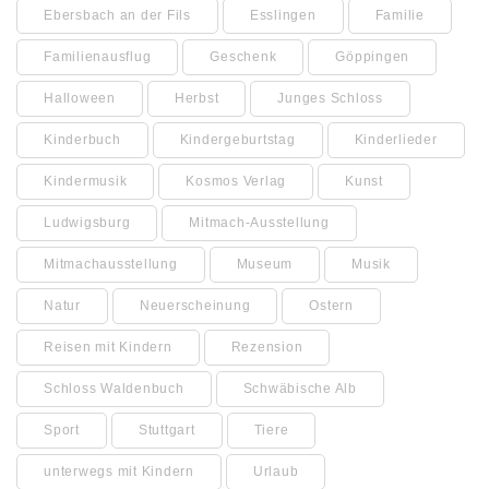
Ebersbach an der Fils
Esslingen
Familie
Familienausflug
Geschenk
Göppingen
Halloween
Herbst
Junges Schloss
Kinderbuch
Kindergeburtstag
Kinderlieder
Kindermusik
Kosmos Verlag
Kunst
Ludwigsburg
Mitmach-Ausstellung
Mitmachausstellung
Museum
Musik
Natur
Neuerscheinung
Ostern
Reisen mit Kindern
Rezension
Schloss Waldenbuch
Schwäbische Alb
Sport
Stuttgart
Tiere
unterwegs mit Kindern
Urlaub