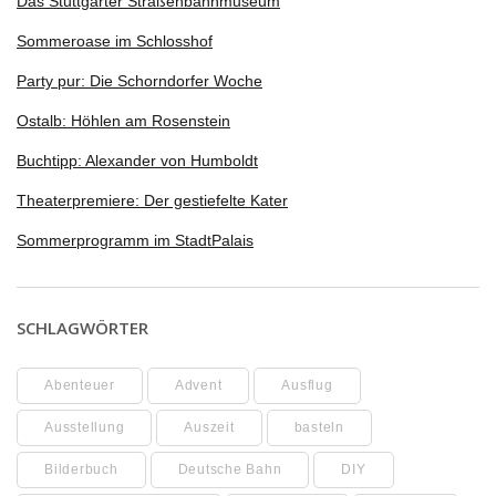
Das Stuttgarter Straßenbahnmuseum
Sommeroase im Schlosshof
Party pur: Die Schorndorfer Woche
Ostalb: Höhlen am Rosenstein
Buchtipp: Alexander von Humboldt
Theaterpremiere: Der gestiefelte Kater
Sommerprogramm im StadtPalais
SCHLAGWÖRTER
Abenteuer
Advent
Ausflug
Ausstellung
Auszeit
basteln
Bilderbuch
Deutsche Bahn
DIY