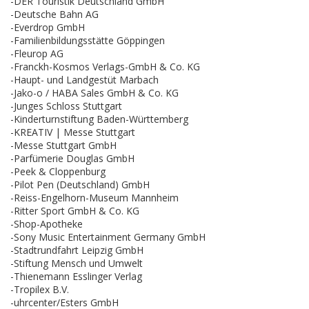
-DER Touristik Deutschland GmbH
-Deutsche Bahn AG
-Everdrop GmbH
-Familienbildungsstätte Göppingen
-Fleurop AG
-Franckh-Kosmos Verlags-GmbH & Co. KG
-Haupt- und Landgestüt Marbach
-Jako-o / HABA Sales GmbH & Co. KG
-Junges Schloss Stuttgart
-Kinderturnstiftung Baden-Württemberg
-KREATIV | Messe Stuttgart
-Messe Stuttgart GmbH
-Parfümerie Douglas GmbH
-Peek & Cloppenburg
-Pilot Pen (Deutschland) GmbH
-Reiss-Engelhorn-Museum Mannheim
-Ritter Sport GmbH & Co. KG
-Shop-Apotheke
-Sony Music Entertainment Germany GmbH
-Stadtrundfahrt Leipzig GmbH
-Stiftung Mensch und Umwelt
-Thienemann Esslinger Verlag
-Tropilex B.V.
-uhrcenter/Esters GmbH