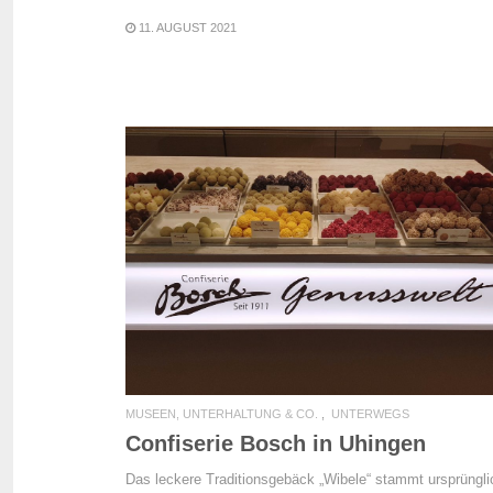
11. AUGUST 2021
READ MORE
MUSEEN, UNTERHALTUNG & CO.
UNTERWEGS
Confiserie Bosch in Uhingen
Das leckere Traditionsgebäck „Wibele“ stammt ursprüngli