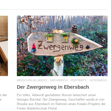
READ MORE
MENSCHEN IM LÄNDLE
NATURREICH
PORTRAITS
UNTERWEGS
Der Zwergenweg in Ebersbach
n der
Ein tolles, liebevoll gestaltetes Novum bereichert unser
ne
hiesiges Bachtal: Der Zwergenweg. Geschaffen wurde er von
Rosalie aus Ebersbach im Rahmen eines Kreativ-Projekts der
Freien Waldorfschule Filstal.