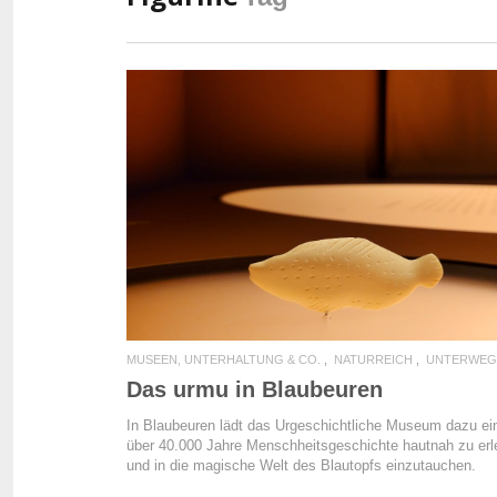
READ MORE
MUSEEN, UNTERHALTUNG & CO.
NATURREICH
UNTERWEG
Das urmu in Blaubeuren
In Blaubeuren lädt das Urgeschichtliche Museum dazu ei
über 40.000 Jahre Menschheitsgeschichte hautnah zu er
und in die magische Welt des Blautopfs einzutauchen.