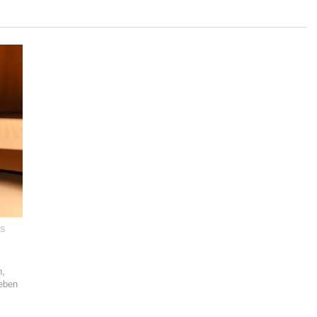
S
n,
leben