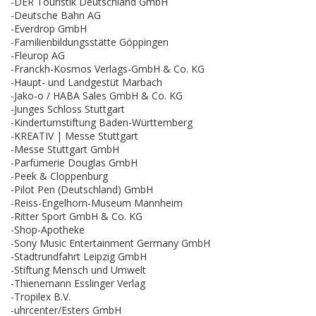
-DER Touristik Deutschland GmbH
-Deutsche Bahn AG
-Everdrop GmbH
-Familienbildungsstätte Göppingen
-Fleurop AG
-Franckh-Kosmos Verlags-GmbH & Co. KG
-Haupt- und Landgestüt Marbach
-Jako-o / HABA Sales GmbH & Co. KG
-Junges Schloss Stuttgart
-Kinderturnstiftung Baden-Württemberg
-KREATIV | Messe Stuttgart
-Messe Stuttgart GmbH
-Parfümerie Douglas GmbH
-Peek & Cloppenburg
-Pilot Pen (Deutschland) GmbH
-Reiss-Engelhorn-Museum Mannheim
-Ritter Sport GmbH & Co. KG
-Shop-Apotheke
-Sony Music Entertainment Germany GmbH
-Stadtrundfahrt Leipzig GmbH
-Stiftung Mensch und Umwelt
-Thienemann Esslinger Verlag
-Tropilex B.V.
-uhrcenter/Esters GmbH