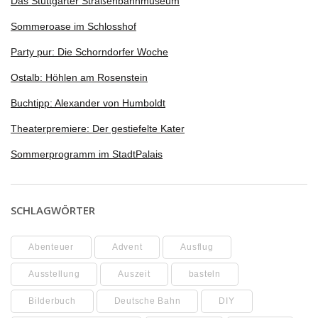
Das Stuttgarter Straßenbahnmuseum
Sommeroase im Schlosshof
Party pur: Die Schorndorfer Woche
Ostalb: Höhlen am Rosenstein
Buchtipp: Alexander von Humboldt
Theaterpremiere: Der gestiefelte Kater
Sommerprogramm im StadtPalais
SCHLAGWÖRTER
Abenteuer
Advent
Ausflug
Ausstellung
Auszeit
basteln
Bilderbuch
Deutsche Bahn
DIY