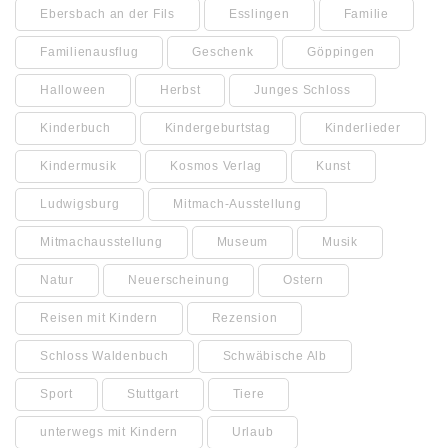
Ebersbach an der Fils
Esslingen
Familie
Familienausflug
Geschenk
Göppingen
Halloween
Herbst
Junges Schloss
Kinderbuch
Kindergeburtstag
Kinderlieder
Kindermusik
Kosmos Verlag
Kunst
Ludwigsburg
Mitmach-Ausstellung
Mitmachausstellung
Museum
Musik
Natur
Neuerscheinung
Ostern
Reisen mit Kindern
Rezension
Schloss Waldenbuch
Schwäbische Alb
Sport
Stuttgart
Tiere
unterwegs mit Kindern
Urlaub