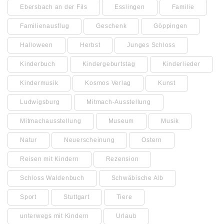
Ebersbach an der Fils
Esslingen
Familie
Familienausflug
Geschenk
Göppingen
Halloween
Herbst
Junges Schloss
Kinderbuch
Kindergeburtstag
Kinderlieder
Kindermusik
Kosmos Verlag
Kunst
Ludwigsburg
Mitmach-Ausstellung
Mitmachausstellung
Museum
Musik
Natur
Neuerscheinung
Ostern
Reisen mit Kindern
Rezension
Schloss Waldenbuch
Schwäbische Alb
Sport
Stuttgart
Tiere
unterwegs mit Kindern
Urlaub