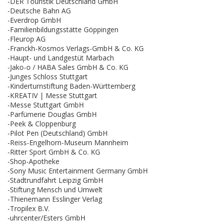
-DER Touristik Deutschland GmbH
-Deutsche Bahn AG
-Everdrop GmbH
-Familienbildungsstätte Göppingen
-Fleurop AG
-Franckh-Kosmos Verlags-GmbH & Co. KG
-Haupt- und Landgestüt Marbach
-Jako-o / HABA Sales GmbH & Co. KG
-Junges Schloss Stuttgart
-Kinderturnstiftung Baden-Württemberg
-KREATIV | Messe Stuttgart
-Messe Stuttgart GmbH
-Parfümerie Douglas GmbH
-Peek & Cloppenburg
-Pilot Pen (Deutschland) GmbH
-Reiss-Engelhorn-Museum Mannheim
-Ritter Sport GmbH & Co. KG
-Shop-Apotheke
-Sony Music Entertainment Germany GmbH
-Stadtrundfahrt Leipzig GmbH
-Stiftung Mensch und Umwelt
-Thienemann Esslinger Verlag
-Tropilex B.V.
-uhrcenter/Esters GmbH