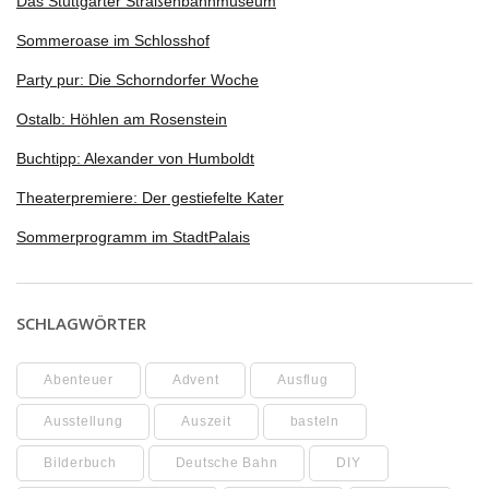
Das Stuttgarter Straßenbahnmuseum
Sommeroase im Schlosshof
Party pur: Die Schorndorfer Woche
Ostalb: Höhlen am Rosenstein
Buchtipp: Alexander von Humboldt
Theaterpremiere: Der gestiefelte Kater
Sommerprogramm im StadtPalais
SCHLAGWÖRTER
Abenteuer
Advent
Ausflug
Ausstellung
Auszeit
basteln
Bilderbuch
Deutsche Bahn
DIY