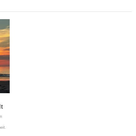
t
om
eit.