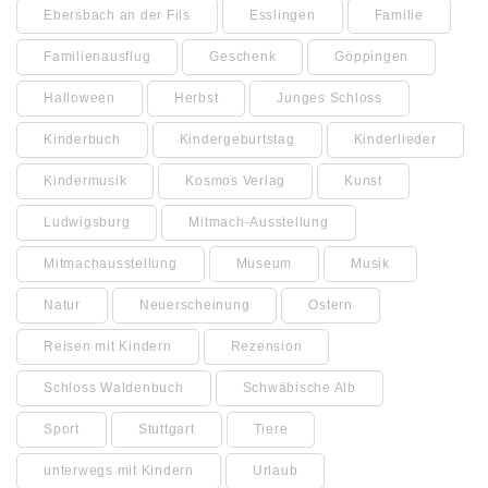
Ebersbach an der Fils
Esslingen
Familie
Familienausflug
Geschenk
Göppingen
Halloween
Herbst
Junges Schloss
Kinderbuch
Kindergeburtstag
Kinderlieder
Kindermusik
Kosmos Verlag
Kunst
Ludwigsburg
Mitmach-Ausstellung
Mitmachausstellung
Museum
Musik
Natur
Neuerscheinung
Ostern
Reisen mit Kindern
Rezension
Schloss Waldenbuch
Schwäbische Alb
Sport
Stuttgart
Tiere
unterwegs mit Kindern
Urlaub