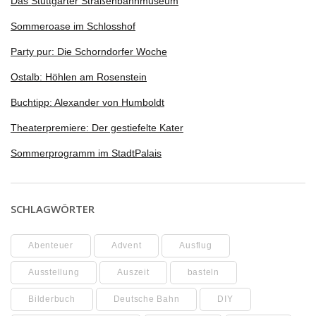
Das Stuttgarter Straßenbahnmuseum
Sommeroase im Schlosshof
Party pur: Die Schorndorfer Woche
Ostalb: Höhlen am Rosenstein
Buchtipp: Alexander von Humboldt
Theaterpremiere: Der gestiefelte Kater
Sommerprogramm im StadtPalais
SCHLAGWÖRTER
Abenteuer
Advent
Ausflug
Ausstellung
Auszeit
basteln
Bilderbuch
Deutsche Bahn
DIY