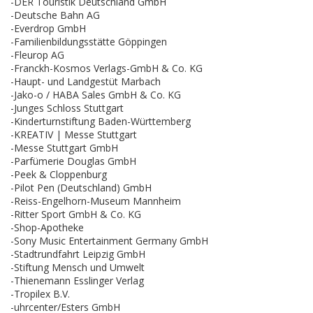
-DER Touristik Deutschland GmbH
-Deutsche Bahn AG
-Everdrop GmbH
-Familienbildungsstätte Göppingen
-Fleurop AG
-Franckh-Kosmos Verlags-GmbH & Co. KG
-Haupt- und Landgestüt Marbach
-Jako-o / HABA Sales GmbH & Co. KG
-Junges Schloss Stuttgart
-Kinderturnstiftung Baden-Württemberg
-KREATIV | Messe Stuttgart
-Messe Stuttgart GmbH
-Parfümerie Douglas GmbH
-Peek & Cloppenburg
-Pilot Pen (Deutschland) GmbH
-Reiss-Engelhorn-Museum Mannheim
-Ritter Sport GmbH & Co. KG
-Shop-Apotheke
-Sony Music Entertainment Germany GmbH
-Stadtrundfahrt Leipzig GmbH
-Stiftung Mensch und Umwelt
-Thienemann Esslinger Verlag
-Tropilex B.V.
-uhrcenter/Esters GmbH