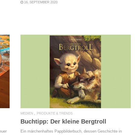
16. SEPTEMBER 2020
READ MORE
MEDIEN
PRODUKTE & TRENDS
Buchtipp: Der kleine Bergtroll
euer
Ein märchenhaftes Pappbilderbuch, dessen Geschichte in