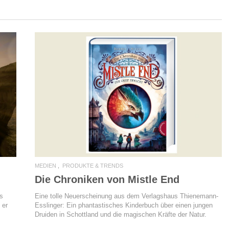
READ MORE
MEDIEN
PRODUKTE & TRENDS
Die Chroniken von Mistle End
es
Eine tolle Neuerscheinung aus dem Verlagshaus Thienemann-
 er
Esslinger: Ein phantastisches Kinderbuch über einen jungen
Druiden in Schottland und die magischen Kräfte der Natur.