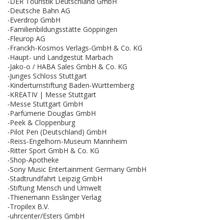
-DER Touristik Deutschland GmbH
-Deutsche Bahn AG
-Everdrop GmbH
-Familienbildungsstätte Göppingen
-Fleurop AG
-Franckh-Kosmos Verlags-GmbH & Co. KG
-Haupt- und Landgestüt Marbach
-Jako-o / HABA Sales GmbH & Co. KG
-Junges Schloss Stuttgart
-Kinderturnstiftung Baden-Württemberg
-KREATIV | Messe Stuttgart
-Messe Stuttgart GmbH
-Parfümerie Douglas GmbH
-Peek & Cloppenburg
-Pilot Pen (Deutschland) GmbH
-Reiss-Engelhorn-Museum Mannheim
-Ritter Sport GmbH & Co. KG
-Shop-Apotheke
-Sony Music Entertainment Germany GmbH
-Stadtrundfahrt Leipzig GmbH
-Stiftung Mensch und Umwelt
-Thienemann Esslinger Verlag
-Tropilex B.V.
-uhrcenter/Esters GmbH