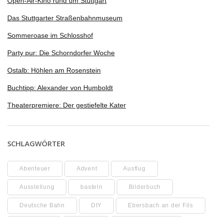
Open-Air-Kino rund um Stuttgart
Das Stuttgarter Straßenbahnmuseum
Sommeroase im Schlosshof
Party pur: Die Schorndorfer Woche
Ostalb: Höhlen am Rosenstein
Buchtipp: Alexander von Humboldt
Theaterpremiere: Der gestiefelte Kater
SCHLAGWÖRTER
Abenteuer
Advent
Ausflug
Ausstellung
basteln
Bilderbuch
Deutsche Bahn
DIY
Ebersbach an der Fils