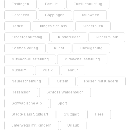
Esslingen
Familie
Familienausflug
Geschenk
Göppingen
Halloween
Herbst
Junges Schloss
Kinderbuch
Kindergeburtstag
Kinderlieder
Kindermusik
Kosmos Verlag
Kunst
Ludwigsburg
Mitmach-Ausstellung
Mitmachausstellung
Museum
Musik
Natur
Neuerscheinung
Ostern
Reisen mit Kindern
Rezension
Schloss Waldenbuch
Schwäbische Alb
Sport
StadtPalais Stuttgart
Stuttgart
Tiere
unterwegs mit Kindern
Urlaub