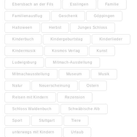
Ebersbach an der Fils
Esslingen
Familie
Familienausflug
Geschenk
Göppingen
Halloween
Herbst
Junges Schloss
Kinderbuch
Kindergeburtstag
Kinderlieder
Kindermusik
Kosmos Verlag
Kunst
Ludwigsburg
Mitmach-Ausstellung
Mitmachausstellung
Museum
Musik
Natur
Neuerscheinung
Ostern
Reisen mit Kindern
Rezension
Schloss Waldenbuch
Schwäbische Alb
Sport
Stuttgart
Tiere
unterwegs mit Kindern
Urlaub