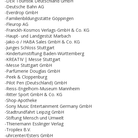
-DER Touristik Deutschland GmbH
-Deutsche Bahn AG
-Everdrop GmbH
-Familienbildungsstätte Göppingen
-Fleurop AG
-Franckh-Kosmos Verlags-GmbH & Co. KG
-Haupt- und Landgestüt Marbach
-Jako-o / HABA Sales GmbH & Co. KG
-Junges Schloss Stuttgart
-Kinderturnstiftung Baden-Württemberg
-KREATIV | Messe Stuttgart
-Messe Stuttgart GmbH
-Parfümerie Douglas GmbH
-Peek & Cloppenburg
-Pilot Pen (Deutschland) GmbH
-Reiss-Engelhorn-Museum Mannheim
-Ritter Sport GmbH & Co. KG
-Shop-Apotheke
-Sony Music Entertainment Germany GmbH
-Stadtrundfahrt Leipzig GmbH
-Stiftung Mensch und Umwelt
-Thienemann Esslinger Verlag
-Tropilex B.V.
-uhrcenter/Esters GmbH