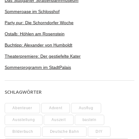
Das Stuttgarter Straßenbahnmuseum
Sommeroase im Schlosshof
Party pur: Die Schorndorfer Woche
Ostalb: Höhlen am Rosenstein
Buchtipp: Alexander von Humboldt
Theaterpremiere: Der gestiefelte Kater
Sommerprogramm im StadtPalais
SCHLAGWÖRTER
Abenteuer
Advent
Ausflug
Ausstellung
Auszeit
basteln
Bilderbuch
Deutsche Bahn
DIY