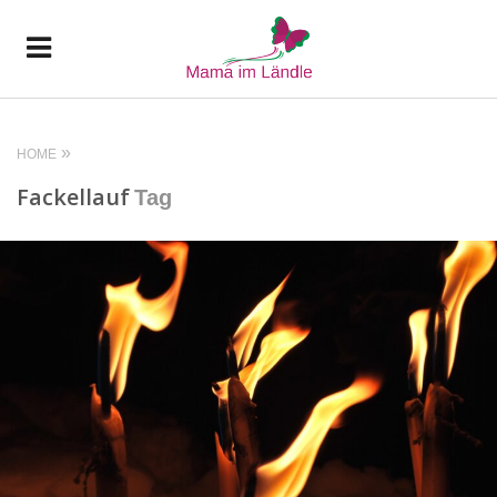
HOME
Fackellauf
Tag
READ MORE