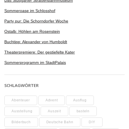
Das Stuttgarter Straßenbahnmuseum
Sommeroase im Schlosshof
Party pur: Die Schorndorfer Woche
Ostalb: Höhlen am Rosenstein
Buchtipp: Alexander von Humboldt
Theaterpremiere: Der gestiefelte Kater
Sommerprogramm im StadtPalais
SCHLAGWÖRTER
Abenteuer
Advent
Ausflug
Ausstellung
Auszeit
basteln
Bilderbuch
Deutsche Bahn
DIY