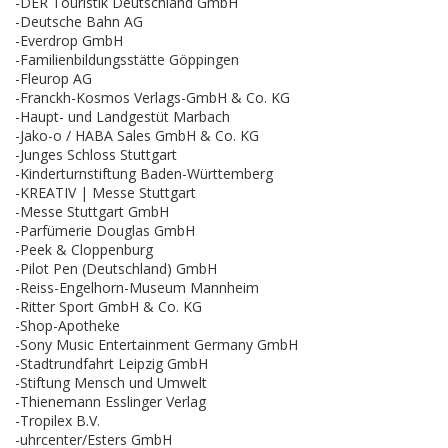
-DER Touristik Deutschland GmbH
-Deutsche Bahn AG
-Everdrop GmbH
-Familienbildungsstätte Göppingen
-Fleurop AG
-Franckh-Kosmos Verlags-GmbH & Co. KG
-Haupt- und Landgestüt Marbach
-Jako-o / HABA Sales GmbH & Co. KG
-Junges Schloss Stuttgart
-Kinderturnstiftung Baden-Württemberg
-KREATIV | Messe Stuttgart
-Messe Stuttgart GmbH
-Parfümerie Douglas GmbH
-Peek & Cloppenburg
-Pilot Pen (Deutschland) GmbH
-Reiss-Engelhorn-Museum Mannheim
-Ritter Sport GmbH & Co. KG
-Shop-Apotheke
-Sony Music Entertainment Germany GmbH
-Stadtrundfahrt Leipzig GmbH
-Stiftung Mensch und Umwelt
-Thienemann Esslinger Verlag
-Tropilex B.V.
-uhrcenter/Esters GmbH