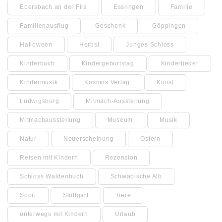
Ebersbach an der Fils
Esslingen
Familie
Familienausflug
Geschenk
Göppingen
Halloween
Herbst
Junges Schloss
Kinderbuch
Kindergeburtstag
Kinderlieder
Kindermusik
Kosmos Verlag
Kunst
Ludwigsburg
Mitmach-Ausstellung
Mitmachausstellung
Museum
Musik
Natur
Neuerscheinung
Ostern
Reisen mit Kindern
Rezension
Schloss Waldenbuch
Schwäbische Alb
Sport
Stuttgart
Tiere
unterwegs mit Kindern
Urlaub