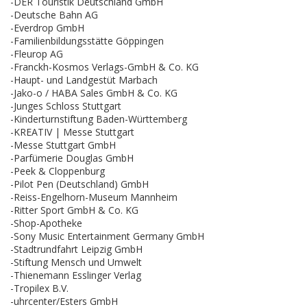
-DER Touristik Deutschland GmbH
-Deutsche Bahn AG
-Everdrop GmbH
-Familienbildungsstätte Göppingen
-Fleurop AG
-Franckh-Kosmos Verlags-GmbH & Co. KG
-Haupt- und Landgestüt Marbach
-Jako-o / HABA Sales GmbH & Co. KG
-Junges Schloss Stuttgart
-Kinderturnstiftung Baden-Württemberg
-KREATIV | Messe Stuttgart
-Messe Stuttgart GmbH
-Parfümerie Douglas GmbH
-Peek & Cloppenburg
-Pilot Pen (Deutschland) GmbH
-Reiss-Engelhorn-Museum Mannheim
-Ritter Sport GmbH & Co. KG
-Shop-Apotheke
-Sony Music Entertainment Germany GmbH
-Stadtrundfahrt Leipzig GmbH
-Stiftung Mensch und Umwelt
-Thienemann Esslinger Verlag
-Tropilex B.V.
-uhrcenter/Esters GmbH