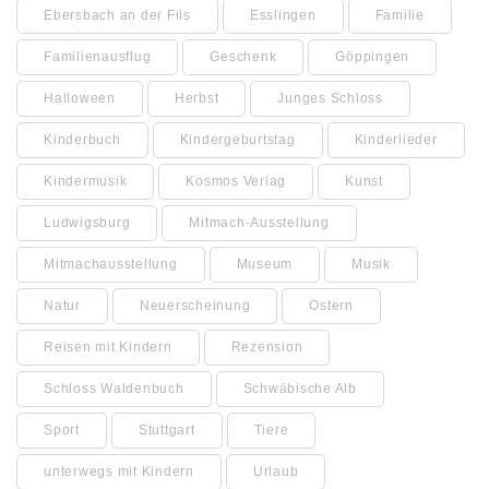
Ebersbach an der Fils
Esslingen
Familie
Familienausflug
Geschenk
Göppingen
Halloween
Herbst
Junges Schloss
Kinderbuch
Kindergeburtstag
Kinderlieder
Kindermusik
Kosmos Verlag
Kunst
Ludwigsburg
Mitmach-Ausstellung
Mitmachausstellung
Museum
Musik
Natur
Neuerscheinung
Ostern
Reisen mit Kindern
Rezension
Schloss Waldenbuch
Schwäbische Alb
Sport
Stuttgart
Tiere
unterwegs mit Kindern
Urlaub