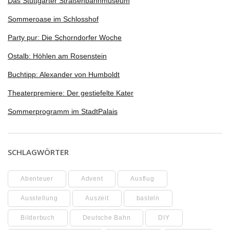
Das Stuttgarter Straßenbahnmuseum
Sommeroase im Schlosshof
Party pur: Die Schorndorfer Woche
Ostalb: Höhlen am Rosenstein
Buchtipp: Alexander von Humboldt
Theaterpremiere: Der gestiefelte Kater
Sommerprogramm im StadtPalais
SCHLAGWÖRTER
Abenteuer
Advent
Ausflug
Ausstellung
Auszeit
basteln
Bilderbuch
Deutsche Bahn
DIY