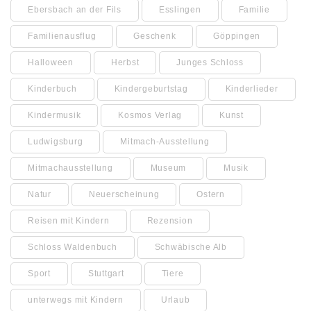
Ebersbach an der Fils
Esslingen
Familie
Familienausflug
Geschenk
Göppingen
Halloween
Herbst
Junges Schloss
Kinderbuch
Kindergeburtstag
Kinderlieder
Kindermusik
Kosmos Verlag
Kunst
Ludwigsburg
Mitmach-Ausstellung
Mitmachausstellung
Museum
Musik
Natur
Neuerscheinung
Ostern
Reisen mit Kindern
Rezension
Schloss Waldenbuch
Schwäbische Alb
Sport
Stuttgart
Tiere
unterwegs mit Kindern
Urlaub