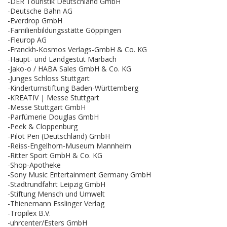
-DER Touristik Deutschland GmbH
-Deutsche Bahn AG
-Everdrop GmbH
-Familienbildungsstätte Göppingen
-Fleurop AG
-Franckh-Kosmos Verlags-GmbH & Co. KG
-Haupt- und Landgestüt Marbach
-Jako-o / HABA Sales GmbH & Co. KG
-Junges Schloss Stuttgart
-Kinderturnstiftung Baden-Württemberg
-KREATIV | Messe Stuttgart
-Messe Stuttgart GmbH
-Parfümerie Douglas GmbH
-Peek & Cloppenburg
-Pilot Pen (Deutschland) GmbH
-Reiss-Engelhorn-Museum Mannheim
-Ritter Sport GmbH & Co. KG
-Shop-Apotheke
-Sony Music Entertainment Germany GmbH
-Stadtrundfahrt Leipzig GmbH
-Stiftung Mensch und Umwelt
-Thienemann Esslinger Verlag
-Tropilex B.V.
-uhrcenter/Esters GmbH