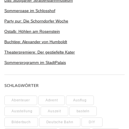
Das Stuttgarter Straßenbahnmuseum
Sommeroase im Schlosshof
Party pur: Die Schorndorfer Woche
Ostalb: Höhlen am Rosenstein
Buchtipp: Alexander von Humboldt
Theaterpremiere: Der gestiefelte Kater
Sommerprogramm im StadtPalais
SCHLAGWÖRTER
Abenteuer
Advent
Ausflug
Ausstellung
Auszeit
basteln
Bilderbuch
Deutsche Bahn
DIY