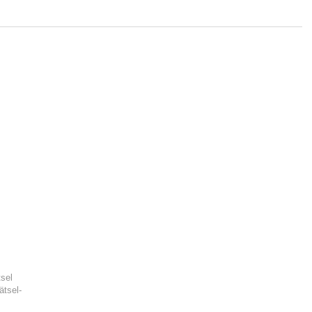
tsel
ätsel-