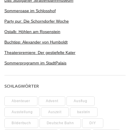
Das Stuttgarter Straßenbahnmuseum
Sommeroase im Schlosshof
Party pur: Die Schorndorfer Woche
Ostalb: Höhlen am Rosenstein
Buchtipp: Alexander von Humboldt
Theaterpremiere: Der gestiefelte Kater
Sommerprogramm im StadtPalais
SCHLAGWÖRTER
Abenteuer
Advent
Ausflug
Ausstellung
Auszeit
basteln
Bilderbuch
Deutsche Bahn
DIY