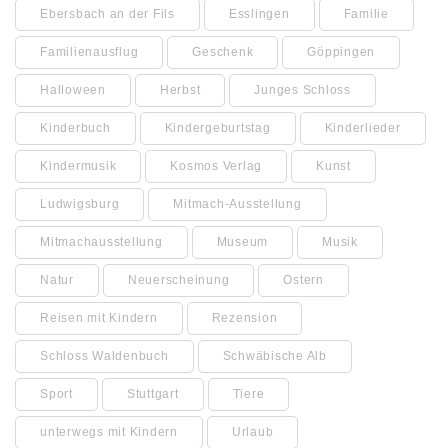
Ebersbach an der Fils
Esslingen
Familie
Familienausflug
Geschenk
Göppingen
Halloween
Herbst
Junges Schloss
Kinderbuch
Kindergeburtstag
Kinderlieder
Kindermusik
Kosmos Verlag
Kunst
Ludwigsburg
Mitmach-Ausstellung
Mitmachausstellung
Museum
Musik
Natur
Neuerscheinung
Ostern
Reisen mit Kindern
Rezension
Schloss Waldenbuch
Schwäbische Alb
Sport
Stuttgart
Tiere
unterwegs mit Kindern
Urlaub