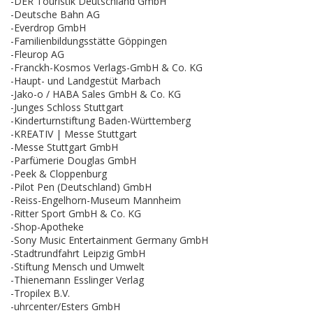
-DER Touristik Deutschland GmbH
-Deutsche Bahn AG
-Everdrop GmbH
-Familienbildungsstätte Göppingen
-Fleurop AG
-Franckh-Kosmos Verlags-GmbH & Co. KG
-Haupt- und Landgestüt Marbach
-Jako-o / HABA Sales GmbH & Co. KG
-Junges Schloss Stuttgart
-Kinderturnstiftung Baden-Württemberg
-KREATIV | Messe Stuttgart
-Messe Stuttgart GmbH
-Parfümerie Douglas GmbH
-Peek & Cloppenburg
-Pilot Pen (Deutschland) GmbH
-Reiss-Engelhorn-Museum Mannheim
-Ritter Sport GmbH & Co. KG
-Shop-Apotheke
-Sony Music Entertainment Germany GmbH
-Stadtrundfahrt Leipzig GmbH
-Stiftung Mensch und Umwelt
-Thienemann Esslinger Verlag
-Tropilex B.V.
-uhrcenter/Esters GmbH