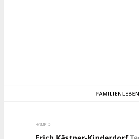
Primary
FAMILIENLEBE
Navigation
HOME
Erich Kästner-Kinderdorf
Ta