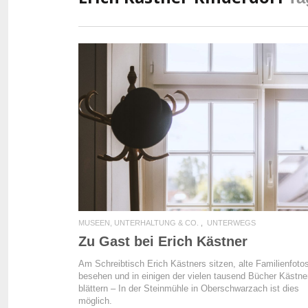
READ MORE
MUSEEN, UNTERHALTUNG & CO.
UNTERWEGS
Zu Gast bei Erich Kästner
Am Schreibtisch Erich Kästners sitzen, alte Familienfoto
besehen und in einigen der vielen tausend Bücher Kästne
blättern – In der Steinmühle in Oberschwarzach ist dies
möglich.