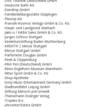
-DER Touristik Deutschland GmbH
-Deutsche Bahn AG
-Everdrop GmbH
-Familienbildungsstätte Göppingen
-Fleurop AG
-Franckh-Kosmos Verlags-GmbH & Co. KG
-Haupt- und Landgestüt Marbach
-Jako-o / HABA Sales GmbH & Co. KG
-Junges Schloss Stuttgart
-Kinderturnstiftung Baden-Württemberg
-KREATIV | Messe Stuttgart
-Messe Stuttgart GmbH
-Parfümerie Douglas GmbH
-Peek & Cloppenburg
-Pilot Pen (Deutschland) GmbH
-Reiss-Engelhorn-Museum Mannheim
-Ritter Sport GmbH & Co. KG
-Shop-Apotheke
-Sony Music Entertainment Germany GmbH
-Stadtrundfahrt Leipzig GmbH
-Stiftung Mensch und Umwelt
-Thienemann Esslinger Verlag
-Tropilex B.V.
-uhrcenter/Esters GmbH