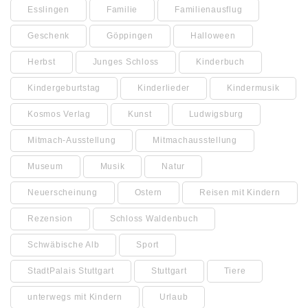
Esslingen
Familie
Familienausflug
Geschenk
Göppingen
Halloween
Herbst
Junges Schloss
Kinderbuch
Kindergeburtstag
Kinderlieder
Kindermusik
Kosmos Verlag
Kunst
Ludwigsburg
Mitmach-Ausstellung
Mitmachausstellung
Museum
Musik
Natur
Neuerscheinung
Ostern
Reisen mit Kindern
Rezension
Schloss Waldenbuch
Schwäbische Alb
Sport
StadtPalais Stuttgart
Stuttgart
Tiere
unterwegs mit Kindern
Urlaub