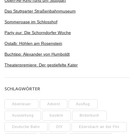
Open-Air-Kino rund um Stuttgart
Das Stuttgarter Straßenbahnmuseum
Sommeroase im Schlosshof
Party pur: Die Schorndorfer Woche
Ostalb: Höhlen am Rosenstein
Buchtipp: Alexander von Humboldt
Theaterpremiere: Der gestiefelte Kater
SCHLAGWÖRTER
Abenteuer
Advent
Ausflug
Ausstellung
basteln
Bilderbuch
Deutsche Bahn
DIY
Ebersbach an der Fils