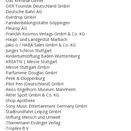
-Das Kriminal Dinner
-DER Touristik Deutschland GmbH
-Deutsche Bahn AG
-Everdrop GmbH
-Familienbildungsstätte Göppingen
-Fleurop AG
-Franckh-Kosmos Verlags-GmbH & Co. KG
-Haupt- und Landgestüt Marbach
-Jako-o / HABA Sales GmbH & Co. KG
-Junges Schloss Stuttgart
-Kinderturnstiftung Baden-Württemberg
-KREATIV | Messe Stuttgart
-Messe Stuttgart GmbH
-Parfümerie Douglas GmbH
-Peek & Cloppenburg
-Pilot Pen (Deutschland) GmbH
-Reiss-Engelhorn-Museum Mannheim
-Ritter Sport GmbH & Co. KG
-Shop-Apotheke
-Sony Music Entertainment Germany GmbH
-Stadtrundfahrt Leipzig GmbH
-Stiftung Mensch und Umwelt
-Thienemann Esslinger Verlag
-Tropilex B.V.