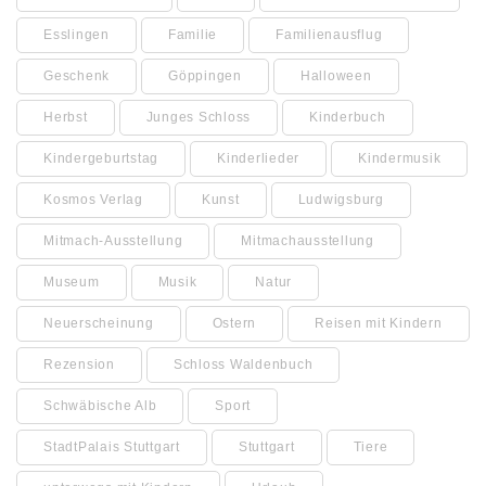
Esslingen
Familie
Familienausflug
Geschenk
Göppingen
Halloween
Herbst
Junges Schloss
Kinderbuch
Kindergeburtstag
Kinderlieder
Kindermusik
Kosmos Verlag
Kunst
Ludwigsburg
Mitmach-Ausstellung
Mitmachausstellung
Museum
Musik
Natur
Neuerscheinung
Ostern
Reisen mit Kindern
Rezension
Schloss Waldenbuch
Schwäbische Alb
Sport
StadtPalais Stuttgart
Stuttgart
Tiere