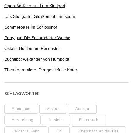
Open-Air-Kino rund um Stuttgart
Das Stuttgarter Straßenbahnmuseum
Sommeroase im Schlosshof
Party pur: Die Schorndorfer Woche
Ostalb: Höhlen am Rosenstein
Buchtipp: Alexander von Humboldt
Theaterpremiere: Der gestiefelte Kater
SCHLAGWÖRTER
Abenteuer
Advent
Ausflug
Ausstellung
basteln
Bilderbuch
Deutsche Bahn
DIY
Ebersbach an der Fils