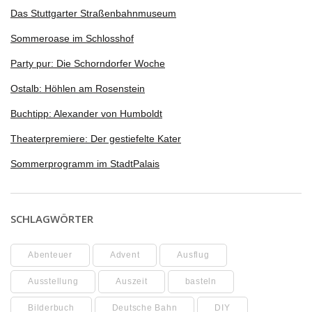
Das Stuttgarter Straßenbahnmuseum
Sommeroase im Schlosshof
Party pur: Die Schorndorfer Woche
Ostalb: Höhlen am Rosenstein
Buchtipp: Alexander von Humboldt
Theaterpremiere: Der gestiefelte Kater
Sommerprogramm im StadtPalais
SCHLAGWÖRTER
Abenteuer
Advent
Ausflug
Ausstellung
Auszeit
basteln
Bilderbuch
Deutsche Bahn
DIY