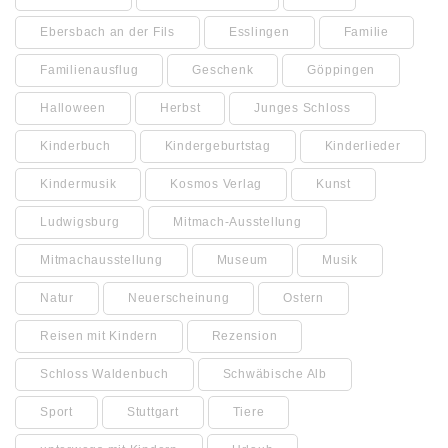
Ebersbach an der Fils
Esslingen
Familie
Familienausflug
Geschenk
Göppingen
Halloween
Herbst
Junges Schloss
Kinderbuch
Kindergeburtstag
Kinderlieder
Kindermusik
Kosmos Verlag
Kunst
Ludwigsburg
Mitmach-Ausstellung
Mitmachausstellung
Museum
Musik
Natur
Neuerscheinung
Ostern
Reisen mit Kindern
Rezension
Schloss Waldenbuch
Schwäbische Alb
Sport
Stuttgart
Tiere