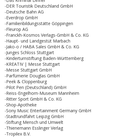
-Das Kriminal Dinner
-DER Touristik Deutschland GmbH
-Deutsche Bahn AG
-Everdrop GmbH
-Familienbildungsstätte Göppingen
-Fleurop AG
-Franckh-Kosmos Verlags-GmbH & Co. KG
-Haupt- und Landgestüt Marbach
-Jako-o / HABA Sales GmbH & Co. KG
-Junges Schloss Stuttgart
-Kinderturnstiftung Baden-Württemberg
-KREATIV | Messe Stuttgart
-Messe Stuttgart GmbH
-Parfümerie Douglas GmbH
-Peek & Cloppenburg
-Pilot Pen (Deutschland) GmbH
-Reiss-Engelhorn-Museum Mannheim
-Ritter Sport GmbH & Co. KG
-Shop-Apotheke
-Sony Music Entertainment Germany GmbH
-Stadtrundfahrt Leipzig GmbH
-Stiftung Mensch und Umwelt
-Thienemann Esslinger Verlag
-Tropilex B.V.