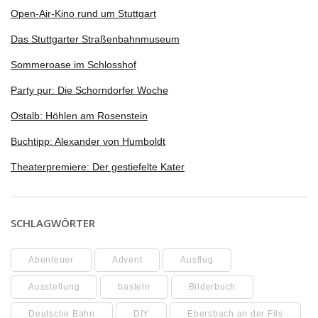
Open-Air-Kino rund um Stuttgart
Das Stuttgarter Straßenbahnmuseum
Sommeroase im Schlosshof
Party pur: Die Schorndorfer Woche
Ostalb: Höhlen am Rosenstein
Buchtipp: Alexander von Humboldt
Theaterpremiere: Der gestiefelte Kater
SCHLAGWÖRTER
Abenteuer
Advent
Ausflug
Ausstellung
basteln
Bilderbuch
Deutsche Bahn
DIY
Ebersbach an der Fils