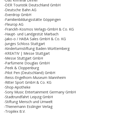
-Das Kriminal Dinner
-DER Touristik Deutschland GmbH
-Deutsche Bahn AG
-Everdrop GmbH
-Familienbildungsstätte Göppingen
-Fleurop AG
-Franckh-Kosmos Verlags-GmbH & Co. KG
-Haupt- und Landgestüt Marbach
-Jako-o / HABA Sales GmbH & Co. KG
-Junges Schloss Stuttgart
-Kinderturnstiftung Baden-Württemberg
-KREATIV | Messe Stuttgart
-Messe Stuttgart GmbH
-Parfümerie Douglas GmbH
-Peek & Cloppenburg
-Pilot Pen (Deutschland) GmbH
-Reiss-Engelhorn-Museum Mannheim
-Ritter Sport GmbH & Co. KG
-Shop-Apotheke
-Sony Music Entertainment Germany GmbH
-Stadtrundfahrt Leipzig GmbH
-Stiftung Mensch und Umwelt
-Thienemann Esslinger Verlag
-Tropilex B.V.