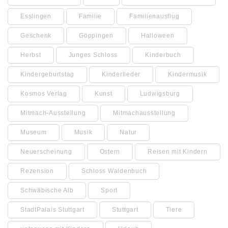
Esslingen
Familie
Familienausflug
Geschenk
Göppingen
Halloween
Herbst
Junges Schloss
Kinderbuch
Kindergeburtstag
Kinderlieder
Kindermusik
Kosmos Verlag
Kunst
Ludwigsburg
Mitmach-Ausstellung
Mitmachausstellung
Museum
Musik
Natur
Neuerscheinung
Ostern
Reisen mit Kindern
Rezension
Schloss Waldenbuch
Schwäbische Alb
Sport
StadtPalais Stuttgart
Stuttgart
Tiere