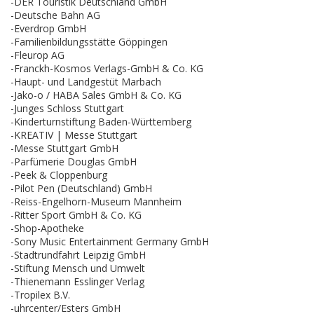
-DER Touristik Deutschland GmbH
-Deutsche Bahn AG
-Everdrop GmbH
-Familienbildungsstätte Göppingen
-Fleurop AG
-Franckh-Kosmos Verlags-GmbH & Co. KG
-Haupt- und Landgestüt Marbach
-Jako-o / HABA Sales GmbH & Co. KG
-Junges Schloss Stuttgart
-Kinderturnstiftung Baden-Württemberg
-KREATIV | Messe Stuttgart
-Messe Stuttgart GmbH
-Parfümerie Douglas GmbH
-Peek & Cloppenburg
-Pilot Pen (Deutschland) GmbH
-Reiss-Engelhorn-Museum Mannheim
-Ritter Sport GmbH & Co. KG
-Shop-Apotheke
-Sony Music Entertainment Germany GmbH
-Stadtrundfahrt Leipzig GmbH
-Stiftung Mensch und Umwelt
-Thienemann Esslinger Verlag
-Tropilex B.V.
-uhrcenter/Esters GmbH