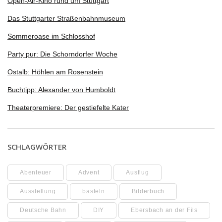
Open-Air-Kino rund um Stuttgart
Das Stuttgarter Straßenbahnmuseum
Sommeroase im Schlosshof
Party pur: Die Schorndorfer Woche
Ostalb: Höhlen am Rosenstein
Buchtipp: Alexander von Humboldt
Theaterpremiere: Der gestiefelte Kater
SCHLAGWÖRTER
Abenteuer
Advent
Ausflug
Ausstellung
basteln
Bilderbuch
Deutsche Bahn
DIY
Ebersbach an der Fils