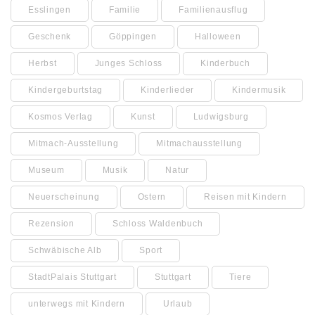
Esslingen
Familie
Familienausflug
Geschenk
Göppingen
Halloween
Herbst
Junges Schloss
Kinderbuch
Kindergeburtstag
Kinderlieder
Kindermusik
Kosmos Verlag
Kunst
Ludwigsburg
Mitmach-Ausstellung
Mitmachausstellung
Museum
Musik
Natur
Neuerscheinung
Ostern
Reisen mit Kindern
Rezension
Schloss Waldenbuch
Schwäbische Alb
Sport
StadtPalais Stuttgart
Stuttgart
Tiere
unterwegs mit Kindern
Urlaub