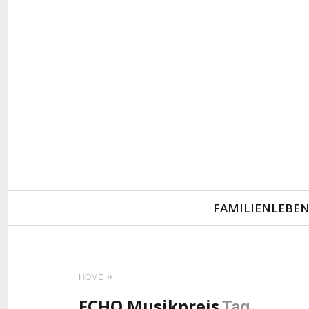
Primary
FAMILIENLEBE
Navigation
HOME
ECHO Musikpreis
Tag