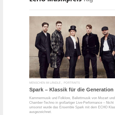
READ MORE
MENSCHEN IM LÄNDLE
PORTRAITS
Spark – Klassik für die Generation
Kammermusik und Folklore, Ballettmusik von Mozart und
Chamber-Techno in großartiger Live-Performance – Nicht
umsonst wurde das Ensemble Spark mit dem ECHO Klas
ausgezeichnet.