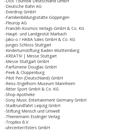
-DER Touristik Deutschland GmbH
-Deutsche Bahn AG
-Everdrop GmbH
-Familienbildungsstätte Göppingen
-Fleurop AG
-Franckh-Kosmos Verlags-GmbH & Co. KG
-Haupt- und Landgestüt Marbach
-Jako-o / HABA Sales GmbH & Co. KG
-Junges Schloss Stuttgart
-Kinderturnstiftung Baden-Württemberg
-KREATIV | Messe Stuttgart
-Messe Stuttgart GmbH
-Parfümerie Douglas GmbH
-Peek & Cloppenburg
-Pilot Pen (Deutschland) GmbH
-Reiss-Engelhorn-Museum Mannheim
-Ritter Sport GmbH & Co. KG
-Shop-Apotheke
-Sony Music Entertainment Germany GmbH
-Stadtrundfahrt Leipzig GmbH
-Stiftung Mensch und Umwelt
-Thienemann Esslinger Verlag
-Tropilex B.V.
-uhrcenter/Esters GmbH