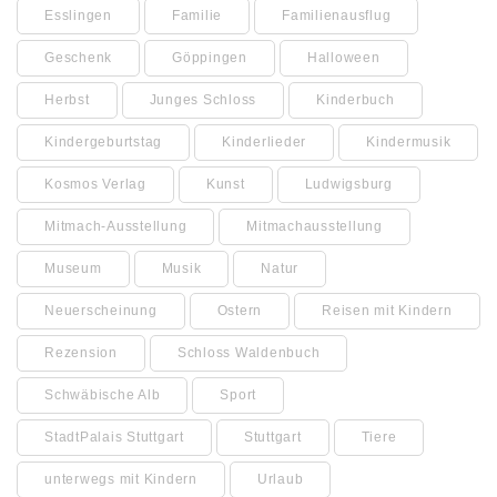
Esslingen
Familie
Familienausflug
Geschenk
Göppingen
Halloween
Herbst
Junges Schloss
Kinderbuch
Kindergeburtstag
Kinderlieder
Kindermusik
Kosmos Verlag
Kunst
Ludwigsburg
Mitmach-Ausstellung
Mitmachausstellung
Museum
Musik
Natur
Neuerscheinung
Ostern
Reisen mit Kindern
Rezension
Schloss Waldenbuch
Schwäbische Alb
Sport
StadtPalais Stuttgart
Stuttgart
Tiere
unterwegs mit Kindern
Urlaub