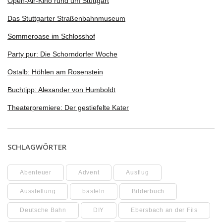
Open-Air-Kino rund um Stuttgart
Das Stuttgarter Straßenbahnmuseum
Sommeroase im Schlosshof
Party pur: Die Schorndorfer Woche
Ostalb: Höhlen am Rosenstein
Buchtipp: Alexander von Humboldt
Theaterpremiere: Der gestiefelte Kater
SCHLAGWÖRTER
Abenteuer
Advent
Ausflug
Ausstellung
basteln
Bilderbuch
Deutsche Bahn
DIY
Ebersbach an der Fils