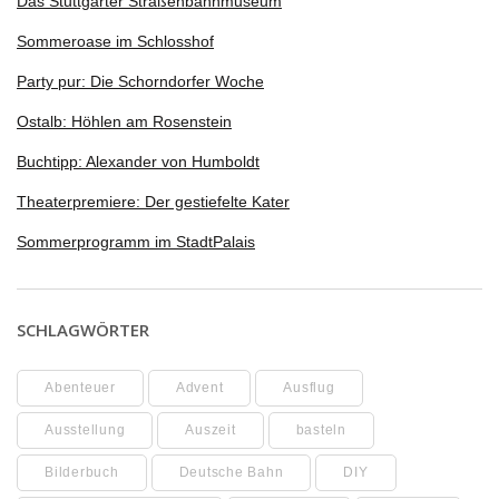
Das Stuttgarter Straßenbahnmuseum
Sommeroase im Schlosshof
Party pur: Die Schorndorfer Woche
Ostalb: Höhlen am Rosenstein
Buchtipp: Alexander von Humboldt
Theaterpremiere: Der gestiefelte Kater
Sommerprogramm im StadtPalais
SCHLAGWÖRTER
Abenteuer
Advent
Ausflug
Ausstellung
Auszeit
basteln
Bilderbuch
Deutsche Bahn
DIY