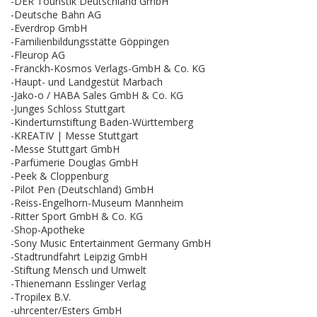
-DER Touristik Deutschland GmbH
-Deutsche Bahn AG
-Everdrop GmbH
-Familienbildungsstätte Göppingen
-Fleurop AG
-Franckh-Kosmos Verlags-GmbH & Co. KG
-Haupt- und Landgestüt Marbach
-Jako-o / HABA Sales GmbH & Co. KG
-Junges Schloss Stuttgart
-Kinderturnstiftung Baden-Württemberg
-KREATIV | Messe Stuttgart
-Messe Stuttgart GmbH
-Parfümerie Douglas GmbH
-Peek & Cloppenburg
-Pilot Pen (Deutschland) GmbH
-Reiss-Engelhorn-Museum Mannheim
-Ritter Sport GmbH & Co. KG
-Shop-Apotheke
-Sony Music Entertainment Germany GmbH
-Stadtrundfahrt Leipzig GmbH
-Stiftung Mensch und Umwelt
-Thienemann Esslinger Verlag
-Tropilex B.V.
-uhrcenter/Esters GmbH