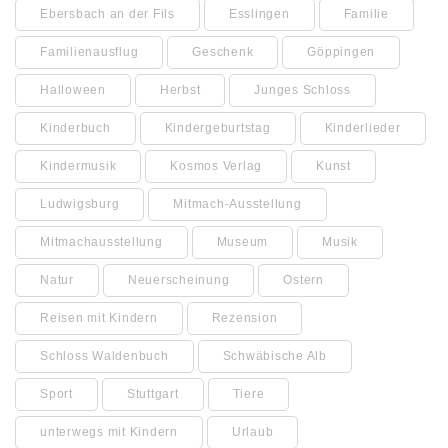
Ebersbach an der Fils
Esslingen
Familie
Familienausflug
Geschenk
Göppingen
Halloween
Herbst
Junges Schloss
Kinderbuch
Kindergeburtstag
Kinderlieder
Kindermusik
Kosmos Verlag
Kunst
Ludwigsburg
Mitmach-Ausstellung
Mitmachausstellung
Museum
Musik
Natur
Neuerscheinung
Ostern
Reisen mit Kindern
Rezension
Schloss Waldenbuch
Schwäbische Alb
Sport
Stuttgart
Tiere
unterwegs mit Kindern
Urlaub