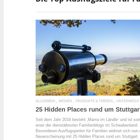
READ MORE
ALLGEMEIN
MEDIEN
PRODUKTE & TRENDS
UNTERWEGS
25 Hidden Places rund um Stuttgar
Seit dem Jahr 2016 besteht ‚Mama im Ländle‘ und ist som
einer der dienstältesten Familienblogs im Schwabenland.
Besonderen Ausflugsperlen für Familien widmet sich nun 
Neuerscheinung mit 25 Hidden Places rund um Stuttgart.