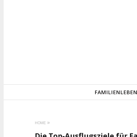
Primary
FAMILIENLEBE
Navigation
HOME
Die Top-Ausflugsziele für F