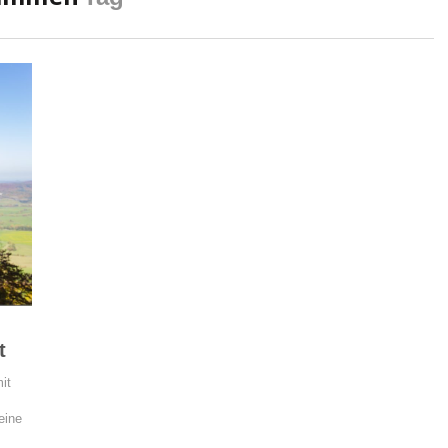
t
it
eine