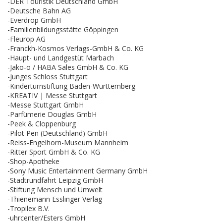
-DER Touristik Deutschland GmbH
-Deutsche Bahn AG
-Everdrop GmbH
-Familienbildungsstätte Göppingen
-Fleurop AG
-Franckh-Kosmos Verlags-GmbH & Co. KG
-Haupt- und Landgestüt Marbach
-Jako-o / HABA Sales GmbH & Co. KG
-Junges Schloss Stuttgart
-Kinderturnstiftung Baden-Württemberg
-KREATIV | Messe Stuttgart
-Messe Stuttgart GmbH
-Parfümerie Douglas GmbH
-Peek & Cloppenburg
-Pilot Pen (Deutschland) GmbH
-Reiss-Engelhorn-Museum Mannheim
-Ritter Sport GmbH & Co. KG
-Shop-Apotheke
-Sony Music Entertainment Germany GmbH
-Stadtrundfahrt Leipzig GmbH
-Stiftung Mensch und Umwelt
-Thienemann Esslinger Verlag
-Tropilex B.V.
-uhrcenter/Esters GmbH