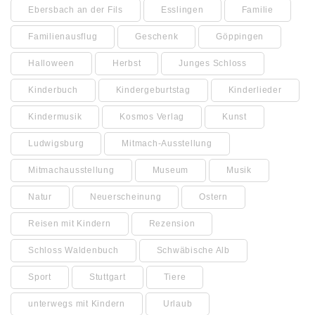
Ebersbach an der Fils
Esslingen
Familie
Familienausflug
Geschenk
Göppingen
Halloween
Herbst
Junges Schloss
Kinderbuch
Kindergeburtstag
Kinderlieder
Kindermusik
Kosmos Verlag
Kunst
Ludwigsburg
Mitmach-Ausstellung
Mitmachausstellung
Museum
Musik
Natur
Neuerscheinung
Ostern
Reisen mit Kindern
Rezension
Schloss Waldenbuch
Schwäbische Alb
Sport
Stuttgart
Tiere
unterwegs mit Kindern
Urlaub