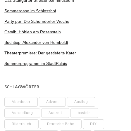
Das Stuttgarter Straßenbahnmuseum
Sommeroase im Schlosshof
Party pur: Die Schorndorfer Woche
Ostalb: Höhlen am Rosenstein
Buchtipp: Alexander von Humboldt
Theaterpremiere: Der gestiefelte Kater
Sommerprogramm im StadtPalais
SCHLAGWÖRTER
Abenteuer
Advent
Ausflug
Ausstellung
Auszeit
basteln
Bilderbuch
Deutsche Bahn
DIY