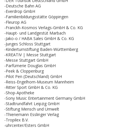
-DER Touristik Deutschland GmbH
-Deutsche Bahn AG
-Everdrop GmbH
-Familienbildungsstätte Göppingen
-Fleurop AG
-Franckh-Kosmos Verlags-GmbH & Co. KG
-Haupt- und Landgestüt Marbach
-Jako-o / HABA Sales GmbH & Co. KG
-Junges Schloss Stuttgart
-Kinderturnstiftung Baden-Württemberg
-KREATIV | Messe Stuttgart
-Messe Stuttgart GmbH
-Parfümerie Douglas GmbH
-Peek & Cloppenburg
-Pilot Pen (Deutschland) GmbH
-Reiss-Engelhorn-Museum Mannheim
-Ritter Sport GmbH & Co. KG
-Shop-Apotheke
-Sony Music Entertainment Germany GmbH
-Stadtrundfahrt Leipzig GmbH
-Stiftung Mensch und Umwelt
-Thienemann Esslinger Verlag
-Tropilex B.V.
-uhrcenter/Esters GmbH