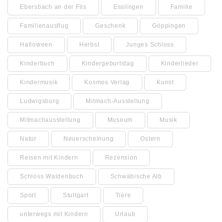
Ebersbach an der Fils
Esslingen
Familie
Familienausflug
Geschenk
Göppingen
Halloween
Herbst
Junges Schloss
Kinderbuch
Kindergeburtstag
Kinderlieder
Kindermusik
Kosmos Verlag
Kunst
Ludwigsburg
Mitmach-Ausstellung
Mitmachausstellung
Museum
Musik
Natur
Neuerscheinung
Ostern
Reisen mit Kindern
Rezension
Schloss Waldenbuch
Schwäbische Alb
Sport
Stuttgart
Tiere
unterwegs mit Kindern
Urlaub