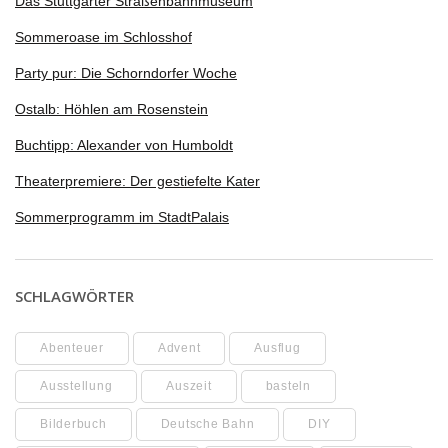
Das Stuttgarter Straßenbahnmuseum
Sommeroase im Schlosshof
Party pur: Die Schorndorfer Woche
Ostalb: Höhlen am Rosenstein
Buchtipp: Alexander von Humboldt
Theaterpremiere: Der gestiefelte Kater
Sommerprogramm im StadtPalais
SCHLAGWÖRTER
Abenteuer
Advent
Ausflug
Ausstellung
Auszeit
basteln
Bilderbuch
Deutsche Bahn
DIY