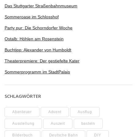
Das Stuttgarter Straßenbahnmuseum
Sommeroase im Schlosshof
Party pur: Die Schorndorfer Woche
Ostalb: Höhlen am Rosenstein
Buchtipp: Alexander von Humboldt
Theaterpremiere: Der gestiefelte Kater
Sommerprogramm im StadtPalais
SCHLAGWÖRTER
Abenteuer
Advent
Ausflug
Ausstellung
Auszeit
basteln
Bilderbuch
Deutsche Bahn
DIY