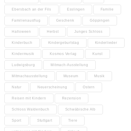
Ebersbach an der Fils
Esslingen
Familie
Familienausflug
Geschenk
Göppingen
Halloween
Herbst
Junges Schloss
Kinderbuch
Kindergeburtstag
Kinderlieder
Kindermusik
Kosmos Verlag
Kunst
Ludwigsburg
Mitmach-Ausstellung
Mitmachausstellung
Museum
Musik
Natur
Neuerscheinung
Ostern
Reisen mit Kindern
Rezension
Schloss Waldenbuch
Schwäbische Alb
Sport
Stuttgart
Tiere