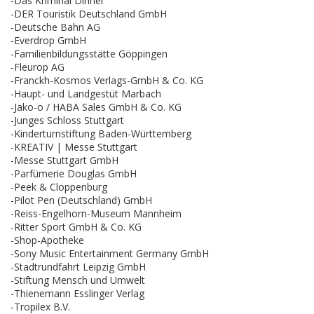
-Das Kriminal Dinner
-DER Touristik Deutschland GmbH
-Deutsche Bahn AG
-Everdrop GmbH
-Familienbildungsstätte Göppingen
-Fleurop AG
-Franckh-Kosmos Verlags-GmbH & Co. KG
-Haupt- und Landgestüt Marbach
-Jako-o / HABA Sales GmbH & Co. KG
-Junges Schloss Stuttgart
-Kinderturnstiftung Baden-Württemberg
-KREATIV | Messe Stuttgart
-Messe Stuttgart GmbH
-Parfümerie Douglas GmbH
-Peek & Cloppenburg
-Pilot Pen (Deutschland) GmbH
-Reiss-Engelhorn-Museum Mannheim
-Ritter Sport GmbH & Co. KG
-Shop-Apotheke
-Sony Music Entertainment Germany GmbH
-Stadtrundfahrt Leipzig GmbH
-Stiftung Mensch und Umwelt
-Thienemann Esslinger Verlag
-Tropilex B.V.