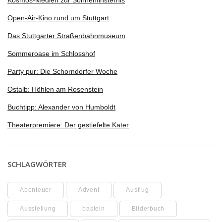
Kosmos-Medien zur Sonnenfinsternis
Open-Air-Kino rund um Stuttgart
Das Stuttgarter Straßenbahnmuseum
Sommeroase im Schlosshof
Party pur: Die Schorndorfer Woche
Ostalb: Höhlen am Rosenstein
Buchtipp: Alexander von Humboldt
Theaterpremiere: Der gestiefelte Kater
SCHLAGWÖRTER
Abenteuer
Advent
Ausflug
Ausstellung
basteln
Bilderbuch