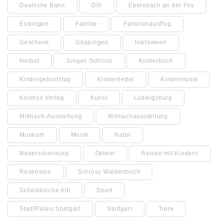
Deutsche Bahn
DIY
Ebersbach an der Fils
Esslingen
Familie
Familienausflug
Geschenk
Göppingen
Halloween
Herbst
Junges Schloss
Kinderbuch
Kindergeburtstag
Kinderlieder
Kindermusik
Kosmos Verlag
Kunst
Ludwigsburg
Mitmach-Ausstellung
Mitmachausstellung
Museum
Musik
Natur
Neuerscheinung
Ostern
Reisen mit Kindern
Rezension
Schloss Waldenbuch
Schwäbische Alb
Sport
StadtPalais Stuttgart
Stuttgart
Tiere