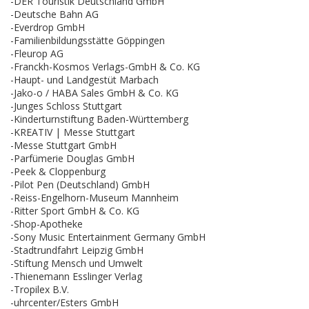
-DER Touristik Deutschland GmbH
-Deutsche Bahn AG
-Everdrop GmbH
-Familienbildungsstätte Göppingen
-Fleurop AG
-Franckh-Kosmos Verlags-GmbH & Co. KG
-Haupt- und Landgestüt Marbach
-Jako-o / HABA Sales GmbH & Co. KG
-Junges Schloss Stuttgart
-Kinderturnstiftung Baden-Württemberg
-KREATIV | Messe Stuttgart
-Messe Stuttgart GmbH
-Parfümerie Douglas GmbH
-Peek & Cloppenburg
-Pilot Pen (Deutschland) GmbH
-Reiss-Engelhorn-Museum Mannheim
-Ritter Sport GmbH & Co. KG
-Shop-Apotheke
-Sony Music Entertainment Germany GmbH
-Stadtrundfahrt Leipzig GmbH
-Stiftung Mensch und Umwelt
-Thienemann Esslinger Verlag
-Tropilex B.V.
-uhrcenter/Esters GmbH