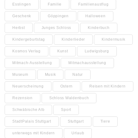
Esslingen
Familie
Familienausflug
Geschenk
Göppingen
Halloween
Herbst
Junges Schloss
Kinderbuch
Kindergeburtstag
Kinderlieder
Kindermusik
Kosmos Verlag
Kunst
Ludwigsburg
Mitmach-Ausstellung
Mitmachausstellung
Museum
Musik
Natur
Neuerscheinung
Ostern
Reisen mit Kindern
Rezension
Schloss Waldenbuch
Schwäbische Alb
Sport
StadtPalais Stuttgart
Stuttgart
Tiere
unterwegs mit Kindern
Urlaub