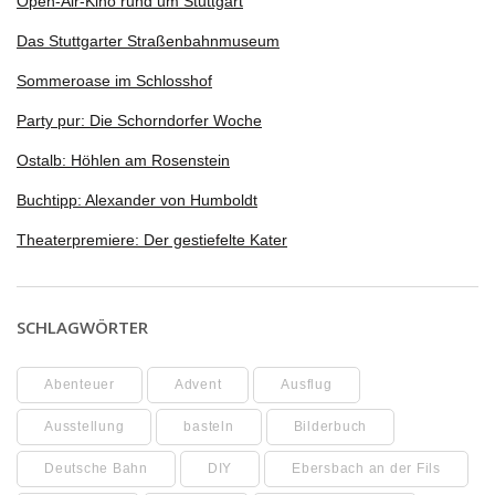
Open-Air-Kino rund um Stuttgart
Das Stuttgarter Straßenbahnmuseum
Sommeroase im Schlosshof
Party pur: Die Schorndorfer Woche
Ostalb: Höhlen am Rosenstein
Buchtipp: Alexander von Humboldt
Theaterpremiere: Der gestiefelte Kater
SCHLAGWÖRTER
Abenteuer
Advent
Ausflug
Ausstellung
basteln
Bilderbuch
Deutsche Bahn
DIY
Ebersbach an der Fils